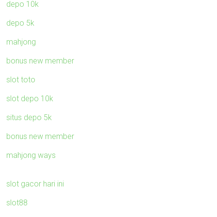
depo 10k
depo 5k
mahjong
bonus new member
slot toto
slot depo 10k
situs depo 5k
bonus new member
mahjong ways
slot gacor hari ini
slot88