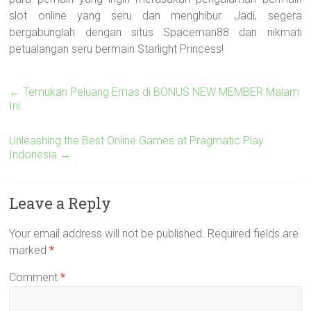
slot online yang seru dan menghibur. Jadi, segera
bergabunglah dengan situs Spaceman88 dan nikmati
petualangan seru bermain Starlight Princess!
←
Temukan Peluang Emas di BONUS NEW MEMBER Malam
Ini
Unleashing the Best Online Games at Pragmatic Play
Indonesia
→
Leave a Reply
Your email address will not be published.
Required fields are
marked
*
Comment
*