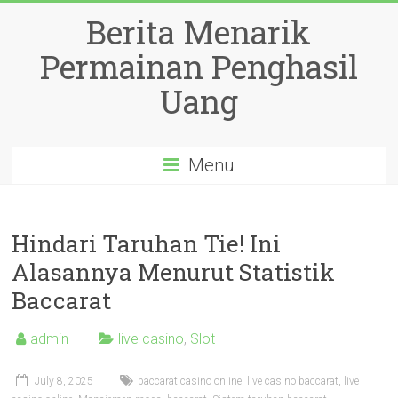
Skip
Berita Menarik
to
content
Permainan Penghasil
Uang
Menu
Hindari Taruhan Tie! Ini
Alasannya Menurut Statistik
Baccarat
admin
live casino
,
Slot
July 8, 2025
baccarat casino online
,
live casino baccarat
,
live