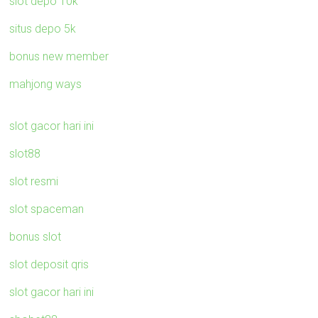
slot depo 10k
situs depo 5k
bonus new member
mahjong ways
slot gacor hari ini
slot88
slot resmi
slot spaceman
bonus slot
slot deposit qris
slot gacor hari ini