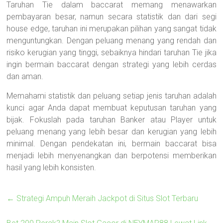
Taruhan Tie dalam baccarat memang menawarkan
pembayaran besar, namun secara statistik dan dari segi
house edge, taruhan ini merupakan pilihan yang sangat tidak
menguntungkan. Dengan peluang menang yang rendah dan
risiko kerugian yang tinggi, sebaiknya hindari taruhan Tie jika
ingin bermain baccarat dengan strategi yang lebih cerdas
dan aman.
Memahami statistik dan peluang setiap jenis taruhan adalah
kunci agar Anda dapat membuat keputusan taruhan yang
bijak. Fokuslah pada taruhan Banker atau Player untuk
peluang menang yang lebih besar dan kerugian yang lebih
minimal. Dengan pendekatan ini, bermain baccarat bisa
menjadi lebih menyenangkan dan berpotensi memberikan
hasil yang lebih konsisten.
←
Strategi Ampuh Meraih Jackpot di Situs Slot Terbaru