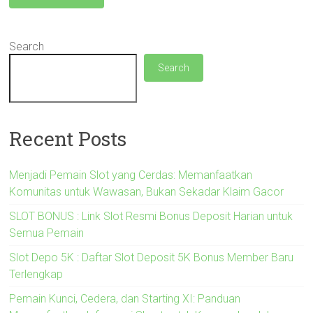
Search
Search
Recent Posts
Menjadi Pemain Slot yang Cerdas: Memanfaatkan
Komunitas untuk Wawasan, Bukan Sekadar Klaim Gacor
SLOT BONUS : Link Slot Resmi Bonus Deposit Harian untuk
Semua Pemain
Slot Depo 5K : Daftar Slot Deposit 5K Bonus Member Baru
Terlengkap
Pemain Kunci, Cedera, dan Starting XI: Panduan