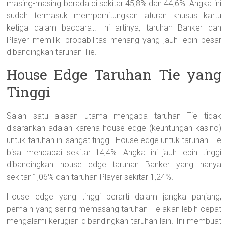
masing-masing berada di sekitar 45,8% dan 44,6%. Angka ini
sudah termasuk memperhitungkan aturan khusus kartu
ketiga dalam baccarat. Ini artinya, taruhan Banker dan
Player memiliki probabilitas menang yang jauh lebih besar
dibandingkan taruhan Tie.
House Edge Taruhan Tie yang
Tinggi
Salah satu alasan utama mengapa taruhan Tie tidak
disarankan adalah karena house edge (keuntungan kasino)
untuk taruhan ini sangat tinggi. House edge untuk taruhan Tie
bisa mencapai sekitar 14,4%. Angka ini jauh lebih tinggi
dibandingkan house edge taruhan Banker yang hanya
sekitar 1,06% dan taruhan Player sekitar 1,24%.
House edge yang tinggi berarti dalam jangka panjang,
pemain yang sering memasang taruhan Tie akan lebih cepat
mengalami kerugian dibandingkan taruhan lain. Ini membuat