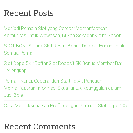
Recent Posts
Menjadi Pemain Slot yang Cerdas: Memanfaatkan
Komunitas untuk Wawasan, Bukan Sekadar Klaim Gacor
SLOT BONUS : Link Slot Resmi Bonus Deposit Harian untuk
Semua Pemain
Slot Depo 5K : Daftar Slot Deposit 5K Bonus Member Baru
Terlengkap
Pemain Kunci, Cedera, dan Starting XI: Panduan
Memanfaatkan Informasi Skuat untuk Keunggulan dalam
Judi Bola
Cara Memaksimalkan Profit dengan Bermain Slot Depo 10k
Recent Comments