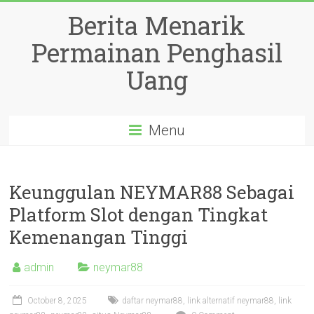
Skip
Berita Menarik
to
content
Permainan Penghasil
Uang
Menu
Keunggulan NEYMAR88 Sebagai
Platform Slot dengan Tingkat
Kemenangan Tinggi
admin
neymar88
October 8, 2025
daftar neymar88
,
link alternatif neymar88
,
link