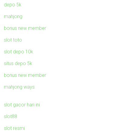
depo 5k
mahjong
bonus new member
slot toto
slot depo 10k
situs depo 5k
bonus new member
mahjong ways
slot gacor hari ini
slot88
slot resmi