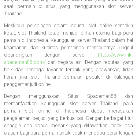
saat bermain di situs yang menggunakan slot server
Thailand.
Meskipun persaingan dalam industri slot online semakin
ketat, slot Thailand tetap menjadi pilihan utama bagi para
pemain di Indonesia. Keunggulan server Thailand dalam hal
keamanan dan kualitas permainan membuatnya unggul
dibandingkan dengan server
https://www.link-
spaceman88.com/
dari negara lain. Dengan reputasi yang
baik dan berbagai layanan terbaik yang ditawarkan, tidak
heran jika slot Thailand semakin populer di kalangan
penggemar judi online.
Dengan menggunakan Situs Spaceman88 dan
memanfaatkan keunggulan slot server Thailand, para
pemain slot online di Indonesia dapat merasakan
pengalaman berjudi yang berkualitas. Dengan berbagai fitur
canggih dan bonus menarik yang ditawarkan, tidak ada
alasan bagi para pemain untuk tidak mencoba peruntungan