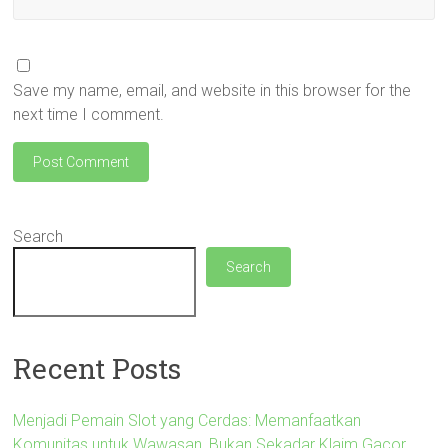
Save my name, email, and website in this browser for the
next time I comment.
Search
Search
Recent Posts
Menjadi Pemain Slot yang Cerdas: Memanfaatkan
Komunitas untuk Wawasan, Bukan Sekadar Klaim Gacor