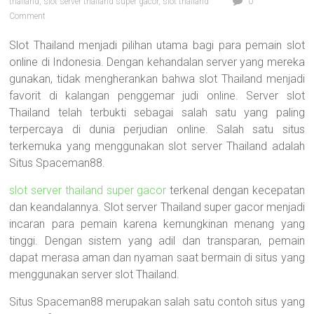
thailand
,
slot server thailand super gacor
,
slot thailand
0
Comment
Slot Thailand menjadi pilihan utama bagi para pemain slot
online di Indonesia. Dengan kehandalan server yang mereka
gunakan, tidak mengherankan bahwa slot Thailand menjadi
favorit di kalangan penggemar judi online. Server slot
Thailand telah terbukti sebagai salah satu yang paling
terpercaya di dunia perjudian online. Salah satu situs
terkemuka yang menggunakan slot server Thailand adalah
Situs Spaceman88.
slot server thailand super gacor
terkenal dengan kecepatan
dan keandalannya. Slot server Thailand super gacor menjadi
incaran para pemain karena kemungkinan menang yang
tinggi. Dengan sistem yang adil dan transparan, pemain
dapat merasa aman dan nyaman saat bermain di situs yang
menggunakan server slot Thailand.
Situs Spaceman88 merupakan salah satu contoh situs yang