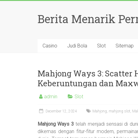
Skip
to
Berita Menarik Pe
content
Casino
Judi Bola
Slot
Sitemap
Mahjong Ways 3: Scatter
Keberuntungan dan Maxw
admin
Slot
December 12, 2024
Mahjong
,
mahjong slot
,
Mah
Mahjong Ways 3
telah menjadi sensasi di dun
dikemas dengan fitur-fitur modern, permainan