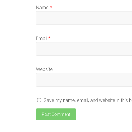
Name
*
Email
*
Website
Save my name, email, and website in this 