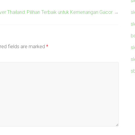
s
rver Thailand: Pilihan Terbaik untuk Kemenangan Gacor
→
sl
s
b
red fields are marked
*
sl
sl
s