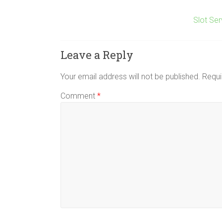
Slot Se
Leave a Reply
Your email address will not be published.
Requi
Comment
*