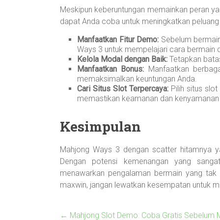
Meskipun keberuntungan memainkan peran yan
dapat Anda coba untuk meningkatkan peluan
Manfaatkan Fitur Demo:
Sebelum bermain 
Ways 3 untuk mempelajari cara bermain dan
Kelola Modal dengan Baik:
Tetapkan batas
Manfaatkan Bonus:
Manfaatkan berbagai
memaksimalkan keuntungan Anda.
Cari Situs Slot Terpercaya:
Pilih situs slo
memastikan keamanan dan kenyamanan 
Kesimpulan
Mahjong Ways 3 dengan scatter hitamnya yan
Dengan potensi kemenangan yang sangat b
menawarkan pengalaman bermain yang tak te
maxwin, jangan lewatkan kesempatan untuk 
←
Mahjong Slot Demo: Coba Gratis Sebelum 