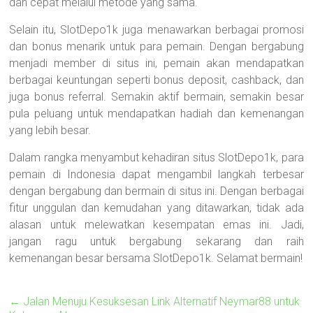
dan cepat melalui metode yang sama.
Selain itu, SlotDepo1k juga menawarkan berbagai promosi
dan bonus menarik untuk para pemain. Dengan bergabung
menjadi member di situs ini, pemain akan mendapatkan
berbagai keuntungan seperti bonus deposit, cashback, dan
juga bonus referral. Semakin aktif bermain, semakin besar
pula peluang untuk mendapatkan hadiah dan kemenangan
yang lebih besar.
Dalam rangka menyambut kehadiran situs SlotDepo1k, para
pemain di Indonesia dapat mengambil langkah terbesar
dengan bergabung dan bermain di situs ini. Dengan berbagai
fitur unggulan dan kemudahan yang ditawarkan, tidak ada
alasan untuk melewatkan kesempatan emas ini. Jadi,
jangan ragu untuk bergabung sekarang dan raih
kemenangan besar bersama SlotDepo1k. Selamat bermain!
←
Jalan Menuju Kesuksesan Link Alternatif Neymar88 untuk