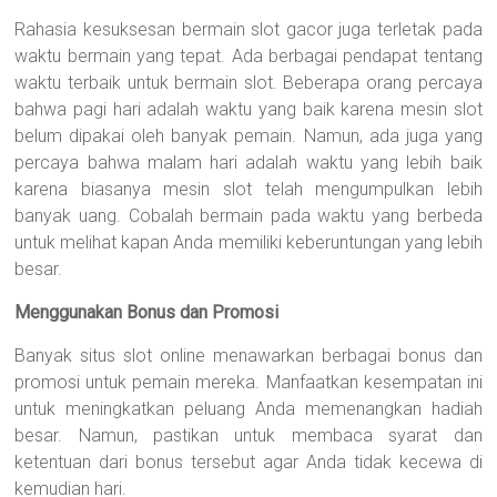
Rahasia kesuksesan bermain slot gacor juga terletak pada
waktu bermain yang tepat. Ada berbagai pendapat tentang
waktu terbaik untuk bermain slot. Beberapa orang percaya
bahwa pagi hari adalah waktu yang baik karena mesin slot
belum dipakai oleh banyak pemain. Namun, ada juga yang
percaya bahwa malam hari adalah waktu yang lebih baik
karena biasanya mesin slot telah mengumpulkan lebih
banyak uang. Cobalah bermain pada waktu yang berbeda
untuk melihat kapan Anda memiliki keberuntungan yang lebih
besar.
Menggunakan Bonus dan Promosi
Banyak situs slot online menawarkan berbagai bonus dan
promosi untuk pemain mereka. Manfaatkan kesempatan ini
untuk meningkatkan peluang Anda memenangkan hadiah
besar. Namun, pastikan untuk membaca syarat dan
ketentuan dari bonus tersebut agar Anda tidak kecewa di
kemudian hari.