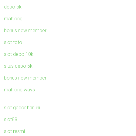
depo 5k
mahjong
bonus new member
slot toto
slot depo 10k
situs depo 5k
bonus new member
mahjong ways
slot gacor hari ini
slot88
slot resmi