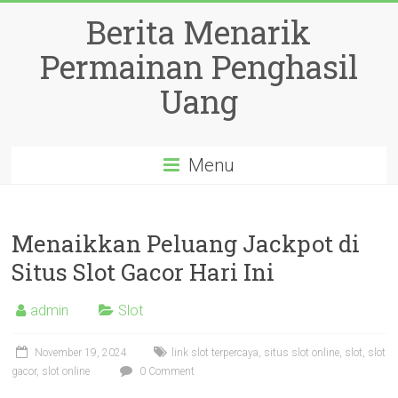
Skip
Berita Menarik
to
content
Permainan Penghasil
Uang
Menu
Menaikkan Peluang Jackpot di
Situs Slot Gacor Hari Ini
admin
Slot
November 19, 2024
link slot terpercaya
,
situs slot online
,
slot
,
slot
gacor
,
slot online
0 Comment