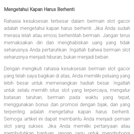
Mengetahui Kapan Harus Berhenti
Rahasia kesuksesan terbesar dalam bermain slot gacor
adalah mengetahui kapan harus berhenti. Jika Anda sudah
merasa lelah atau emosi, berhentilah bermain. Jangan terus
memaksakan diri dan menghabiskan uang yang tidak
seharusnya Anda pertaruhkan. Ingatlah bahwa bermain slot
seharusnya menjadi hiburan, bukan menjadi beban.
Dengan mengikuti rahasia kesuksesan bermain slot gacor
yang telah saya bagikan di atas, Anda memiliki peluang yang
lebih besar untuk memenangkan hadiah besar. Ingatlah
untuk selalu memilih situs slot yang terpercaya, mengatur
batasan taruhan, bermain pada waktu yang tepat,
menggunakan bonus dan promosi dengan bijak, dan yang
terpenting adalah mengetahui kapan harus berhenti.
Semoga artikel ini dapat membantu Anda menjadi pemain
slot yang sukses. Jika Anda memiliki pertanyaan atau
membutuhkan bantuan, jangan ragu untuk menghubungi