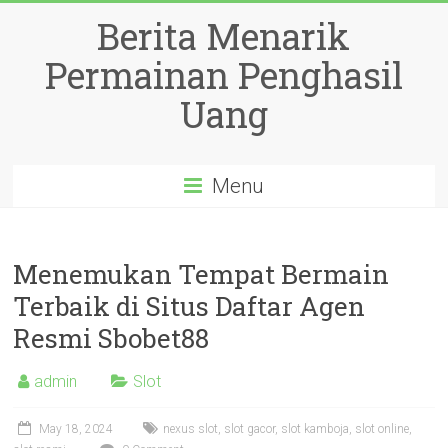
Skip
Berita Menarik
to
content
Permainan Penghasil
Uang
Menu
Menemukan Tempat Bermain
Terbaik di Situs Daftar Agen
Resmi Sbobet88
admin
Slot
May 18, 2024
nexus slot
,
slot gacor
,
slot kamboja
,
slot online
,