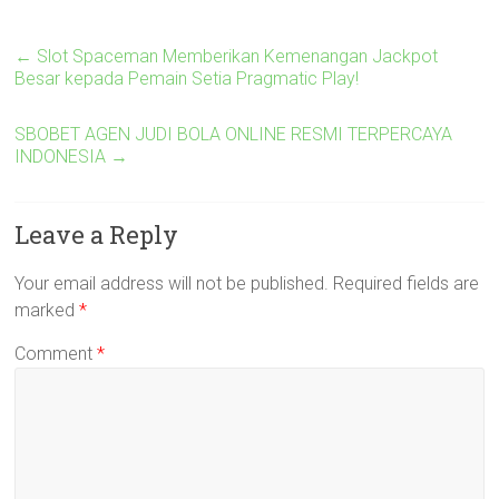
←
Slot Spaceman Memberikan Kemenangan Jackpot
Besar kepada Pemain Setia Pragmatic Play!
SBOBET AGEN JUDI BOLA ONLINE RESMI TERPERCAYA
INDONESIA
→
Leave a Reply
Your email address will not be published.
Required fields are
marked
*
Comment
*