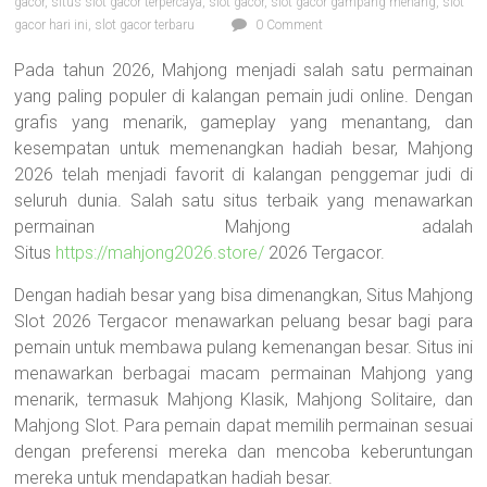
gacor
,
situs slot gacor terpercaya
,
slot gacor
,
slot gacor gampang menang
,
slot
gacor hari ini
,
slot gacor terbaru
0 Comment
Pada tahun 2026, Mahjong menjadi salah satu permainan
yang paling populer di kalangan pemain judi online. Dengan
grafis yang menarik, gameplay yang menantang, dan
kesempatan untuk memenangkan hadiah besar, Mahjong
2026 telah menjadi favorit di kalangan penggemar judi di
seluruh dunia. Salah satu situs terbaik yang menawarkan
permainan Mahjong adalah
Situs
https://mahjong2026.store/
2026 Tergacor.
Dengan hadiah besar yang bisa dimenangkan, Situs Mahjong
Slot 2026 Tergacor menawarkan peluang besar bagi para
pemain untuk membawa pulang kemenangan besar. Situs ini
menawarkan berbagai macam permainan Mahjong yang
menarik, termasuk Mahjong Klasik, Mahjong Solitaire, dan
Mahjong Slot. Para pemain dapat memilih permainan sesuai
dengan preferensi mereka dan mencoba keberuntungan
mereka untuk mendapatkan hadiah besar.