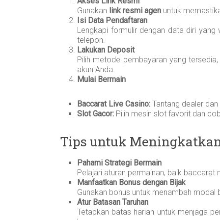
Akses Link Resmi
Gunakan
link resmi agen
untuk memastika
Isi Data Pendaftaran
Lengkapi formulir dengan data diri yang v
telepon.
Lakukan Deposit
Pilih metode pembayaran yang tersedia, s
akun Anda.
Mulai Bermain
Baccarat Live Casino:
Tantang dealer dan
Slot Gacor:
Pilih mesin slot favorit dan c
Tips untuk Meningkatka
Pahami Strategi Bermain
Pelajari aturan permainan, baik baccarat
Manfaatkan Bonus dengan Bijak
Gunakan bonus untuk menambah modal be
Atur Batasan Taruhan
Tetapkan batas harian untuk menjaga p