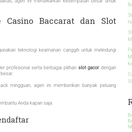
ualitas, agen ini menawarkan kesempatan besar untuk
B
S
 Casino Baccarat dan Slot
H
S
M
P
gunakan teknologi keamanan canggih untuk melindungi
M
K
r profesional serta berbagai pilihan
slot gacor
dengan
 besar.
C
S
back mingguan, agen ini memberikan banyak peluang
membantu Anda kapan saja.
B
ndaftar
B
N