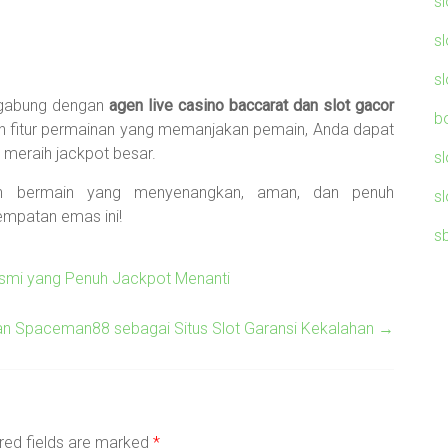
s
sl
s
ergabung dengan
agen live casino baccarat dan slot gacor
b
an fitur permainan yang memanjakan pemain, Anda dapat
meraih jackpot besar.
sl
 bermain yang menyenangkan, aman, dan penuh
sl
mpatan emas ini!
s
smi yang Penuh Jackpot Menanti
n Spaceman88 sebagai Situs Slot Garansi Kekalahan
→
red fields are marked
*