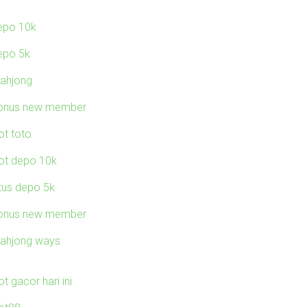
epo 10k
epo 5k
ahjong
onus new member
ot toto
lot depo 10k
itus depo 5k
onus new member
ahjong ways
ot gacor hari ini