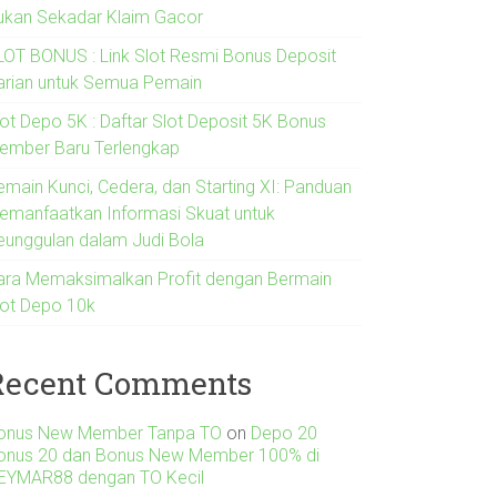
ukan Sekadar Klaim Gacor
LOT BONUS : Link Slot Resmi Bonus Deposit
arian untuk Semua Pemain
lot Depo 5K : Daftar Slot Deposit 5K Bonus
ember Baru Terlengkap
emain Kunci, Cedera, dan Starting XI: Panduan
emanfaatkan Informasi Skuat untuk
eunggulan dalam Judi Bola
ara Memaksimalkan Profit dengan Bermain
lot Depo 10k
Recent Comments
onus New Member Tanpa TO
on
Depo 20
onus 20 dan Bonus New Member 100% di
EYMAR88 dengan TO Kecil