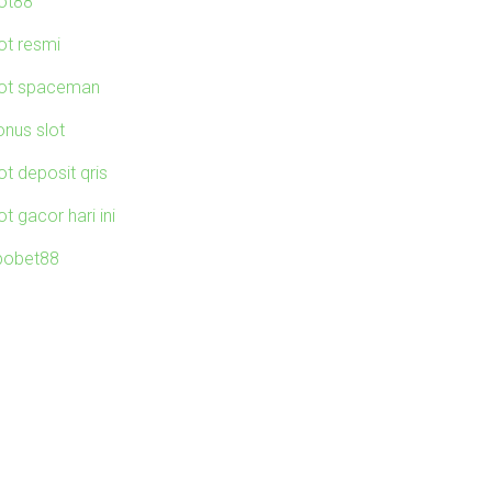
lot88
ot resmi
lot spaceman
onus slot
ot deposit qris
ot gacor hari ini
bobet88