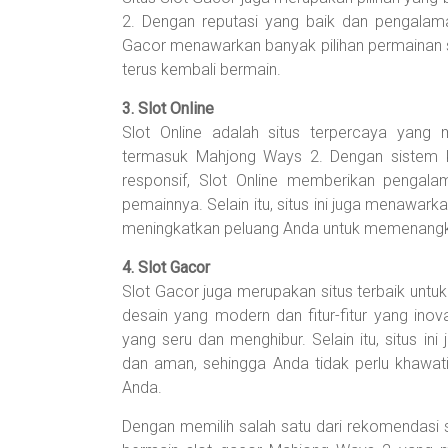
2. Dengan reputasi yang baik dan pengalaman
Gacor menawarkan banyak pilihan permainan s
terus kembali bermain.
3. Slot Online
Slot Online adalah situs terpercaya yang
termasuk Mahjong Ways 2. Dengan sistem 
responsif, Slot Online memberikan penga
pemainnya. Selain itu, situs ini juga menawa
meningkatkan peluang Anda untuk memenangk
4. Slot Gacor
Slot Gacor juga merupakan situs terbaik unt
desain yang modern dan fitur-fitur yang ino
yang seru dan menghibur. Selain itu, situs i
dan aman, sehingga Anda tidak perlu khawat
Anda.
Dengan memilih salah satu dari rekomendasi 