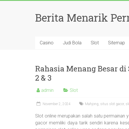
Skip
to
Berita Menarik Pe
content
Casino
Judi Bola
Slot
Sitemap
Rahasia Menang Besar di 
2 & 3
admin
Slot
November 2, 2024
Mahjong
,
situs slot gacor
,
sl
Slot online merupakan salah satu permainan ya
gacor memiliki daya tarik sendiri karena k