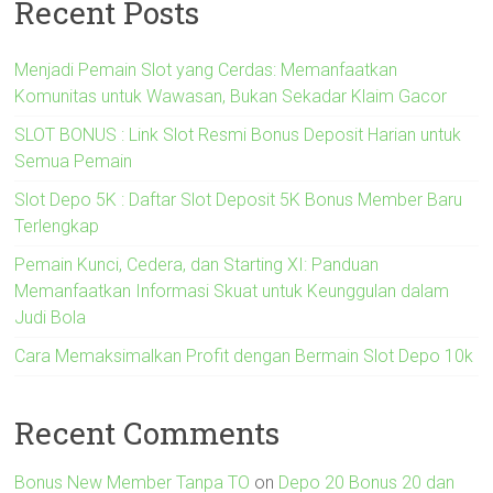
Recent Posts
Menjadi Pemain Slot yang Cerdas: Memanfaatkan
Komunitas untuk Wawasan, Bukan Sekadar Klaim Gacor
SLOT BONUS : Link Slot Resmi Bonus Deposit Harian untuk
Semua Pemain
Slot Depo 5K : Daftar Slot Deposit 5K Bonus Member Baru
Terlengkap
Pemain Kunci, Cedera, dan Starting XI: Panduan
Memanfaatkan Informasi Skuat untuk Keunggulan dalam
Judi Bola
Cara Memaksimalkan Profit dengan Bermain Slot Depo 10k
Recent Comments
Bonus New Member Tanpa TO
on
Depo 20 Bonus 20 dan