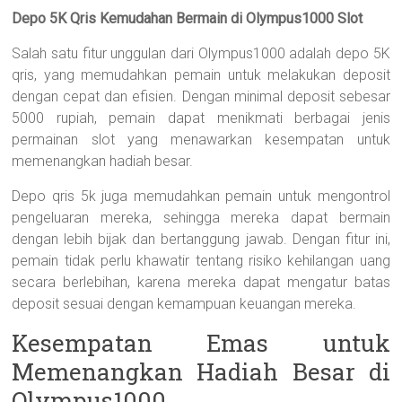
Depo 5K Qris Kemudahan Bermain di Olympus1000 Slot
Salah satu fitur unggulan dari Olympus1000 adalah depo 5K
qris, yang memudahkan pemain untuk melakukan deposit
dengan cepat dan efisien. Dengan minimal deposit sebesar
5000 rupiah, pemain dapat menikmati berbagai jenis
permainan slot yang menawarkan kesempatan untuk
memenangkan hadiah besar.
Depo qris 5k juga memudahkan pemain untuk mengontrol
pengeluaran mereka, sehingga mereka dapat bermain
dengan lebih bijak dan bertanggung jawab. Dengan fitur ini,
pemain tidak perlu khawatir tentang risiko kehilangan uang
secara berlebihan, karena mereka dapat mengatur batas
deposit sesuai dengan kemampuan keuangan mereka.
Kesempatan Emas untuk
Memenangkan Hadiah Besar di
Olympus1000