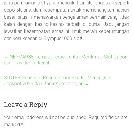
jenis permainan slot yang menarik, fitur-fitur unggulan seperti
depo 5K qris, dan kesempatan untuk memenangkan hadiah
besar, situs ini menawarkan pengalaman bermain yang tidak
kalah dengan kasino-kasino terbaik di dunia. Jadi, jangan
lewatkan kesempatan emas ini untuk meraih keberuntungan
dan kesuksesan di Olympus1000 slot!
←
NEYMAR88: Tempat Terbaik untuk Menikmati Slot Gacor
dari Provider Terkenal
SLOT88: Situs Slot Resmi Gacor Hari Ini, Menangkan
Jackpot 2025 dan Banjir Kemenangan
→
Leave a Reply
Your email address will not be published.
Required fields are
marked
*