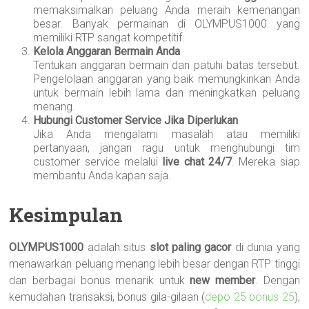
memaksimalkan peluang Anda meraih kemenangan
besar. Banyak permainan di OLYMPUS1000 yang
memiliki RTP sangat kompetitif.
Kelola Anggaran Bermain Anda
Tentukan anggaran bermain dan patuhi batas tersebut.
Pengelolaan anggaran yang baik memungkinkan Anda
untuk bermain lebih lama dan meningkatkan peluang
menang.
Hubungi Customer Service Jika Diperlukan
Jika Anda mengalami masalah atau memiliki
pertanyaan, jangan ragu untuk menghubungi tim
customer service melalui
live chat 24/7
. Mereka siap
membantu Anda kapan saja.
Kesimpulan
OLYMPUS1000
adalah situs
slot paling gacor
di dunia yang
menawarkan peluang menang lebih besar dengan RTP tinggi
dan berbagai bonus menarik untuk
new member
. Dengan
kemudahan transaksi, bonus gila-gilaan (
depo 25 bonus 25
),