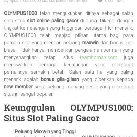
olympus 1000
,
slot bonus
,
slot bonus new member
0 Comment
OLYMPUS1000
telah mengukuhkan dirinya sebagai salah
satu situs
slot online paling gacor
di dunia. Dikenal dengan
tingkat kemenangan yang tinggi dan berbagai fitur menarik,
OLYMPUS1000 telah menjadi pilihan utama bagi para
pemain slot yang mencari peluang
maxwin
dan bonus luar
biasa. Tidak hanya memberikan pengalaman bermain yang
menyenangkan, tetapi situs
teamhoman.com
juga
menawarkan berbagai keuntungan yang membuat
pemainnya semakin betah. Salah satu hal yang paling
menarik adalah
bonus gila-gilaan
yang diberikan kepada
new member
serta peluang menang besar yang membuat
situs ini sangat populer.
Keunggulan OLYMPUS1000:
Situs Slot Paling Gacor
Peluang Maxwin yang Tinggi