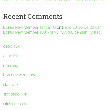
Recent Comments
Bonus New Member Tanpa TO
on
Depo 20 Bonus 20 dan
Bonus New Member 100% di NEYMAR88 dengan TO Kecil
depo 10k
depo 5k
mahjong
bonus new member
slot toto
slot depo 10k
situs depo 5k