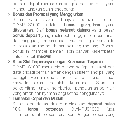
pemain dapat merasakan pengalaman bermain yang
menguntungkan dan mendebarkan.
Bonus dan Promosi yang Menggiurkan
Salah satu alasan banyak pemain memilih
OLYMPUS1000 adalah
bonus gila-gilaan
yang
ditawarkan. Dari
bonus selamat datang
yang besar,
bonus deposit
yang melimpah, hingga promosi harian
dan mingguan, pemain dapat terus meningkatkan saldo
mereka dan memperbesar peluang menang. Bonus-
bonus ini memberi pemain lebih banyak kesempatan
untuk meraih
maxwin
.
Situs Slot Terpercaya dengan Keamanan Terjamin
OLYMPUS1000 menjamin bahwa setiap transaksi dan
data pribadi pemain aman dengan sistem enkripsi yang
canggih. Pemain dapat menikmati permainan tanpa
khawatir akan masalah keamanan. Situs ini
berkomitmen untuk memberikan pengalaman bermain
yang aman dan nyaman bagi setiap penggunanya.
Transaksi Cepat dan Mudah
Selain kemudahan dalam melakukan
deposit pulsa
10K tanpa potongan
, OLYMPUS1000 juga
mempermudah proses penarikan. Dengan proses yang