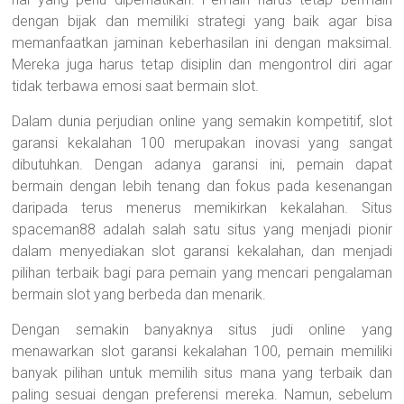
dengan bijak dan memiliki strategi yang baik agar bisa
memanfaatkan jaminan keberhasilan ini dengan maksimal.
Mereka juga harus tetap disiplin dan mengontrol diri agar
tidak terbawa emosi saat bermain slot.
Dalam dunia perjudian online yang semakin kompetitif, slot
garansi kekalahan 100 merupakan inovasi yang sangat
dibutuhkan. Dengan adanya garansi ini, pemain dapat
bermain dengan lebih tenang dan fokus pada kesenangan
daripada terus menerus memikirkan kekalahan. Situs
spaceman88 adalah salah satu situs yang menjadi pionir
dalam menyediakan slot garansi kekalahan, dan menjadi
pilihan terbaik bagi para pemain yang mencari pengalaman
bermain slot yang berbeda dan menarik.
Dengan semakin banyaknya situs judi online yang
menawarkan slot garansi kekalahan 100, pemain memiliki
banyak pilihan untuk memilih situs mana yang terbaik dan
paling sesuai dengan preferensi mereka. Namun, sebelum