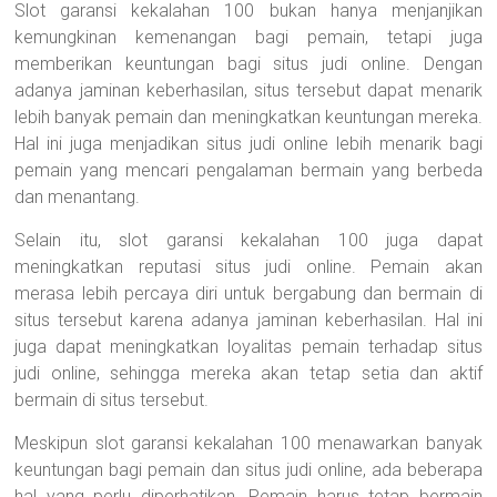
Slot garansi kekalahan 100 bukan hanya menjanjikan
kemungkinan kemenangan bagi pemain, tetapi juga
memberikan keuntungan bagi situs judi online. Dengan
adanya jaminan keberhasilan, situs tersebut dapat menarik
lebih banyak pemain dan meningkatkan keuntungan mereka.
Hal ini juga menjadikan situs judi online lebih menarik bagi
pemain yang mencari pengalaman bermain yang berbeda
dan menantang.
Selain itu, slot garansi kekalahan 100 juga dapat
meningkatkan reputasi situs judi online. Pemain akan
merasa lebih percaya diri untuk bergabung dan bermain di
situs tersebut karena adanya jaminan keberhasilan. Hal ini
juga dapat meningkatkan loyalitas pemain terhadap situs
judi online, sehingga mereka akan tetap setia dan aktif
bermain di situs tersebut.
Meskipun slot garansi kekalahan 100 menawarkan banyak
keuntungan bagi pemain dan situs judi online, ada beberapa
hal yang perlu diperhatikan. Pemain harus tetap bermain