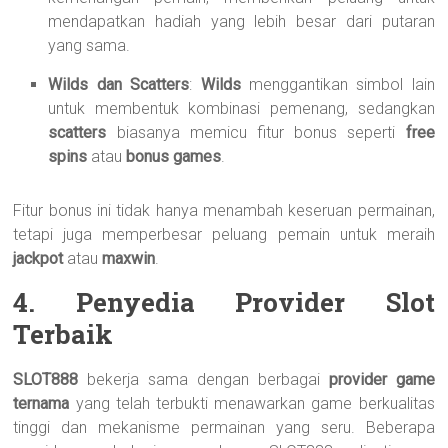
mendapatkan hadiah yang lebih besar dari putaran
yang sama.
Wilds dan Scatters
:
Wilds
menggantikan simbol lain
untuk membentuk kombinasi pemenang, sedangkan
scatters
biasanya memicu fitur bonus seperti
free
spins
atau
bonus games
.
Fitur bonus ini tidak hanya menambah keseruan permainan,
tetapi juga memperbesar peluang pemain untuk meraih
jackpot
atau
maxwin
.
4. Penyedia Provider Slot
Terbaik
SLOT888
bekerja sama dengan berbagai
provider game
ternama
yang telah terbukti menawarkan game berkualitas
tinggi dan mekanisme permainan yang seru. Beberapa