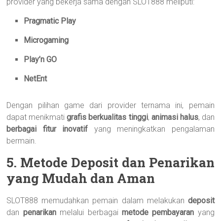
provider yang bekerja sama dengan SLOT888 meliputi:
Pragmatic Play
Microgaming
Play’n GO
NetEnt
Dengan pilihan game dari provider ternama ini, pemain
dapat menikmati
grafis berkualitas tinggi
,
animasi halus
, dan
berbagai fitur inovatif
yang meningkatkan pengalaman
bermain.
5. Metode Deposit dan Penarikan
yang Mudah dan Aman
SLOT888 memudahkan pemain dalam melakukan
deposit
dan
penarikan
melalui berbagai
metode pembayaran
yang