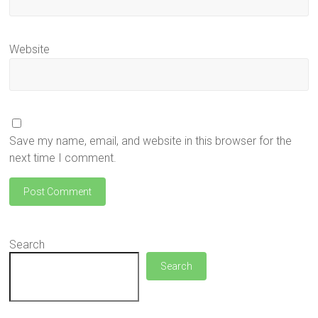
Website
Save my name, email, and website in this browser for the
next time I comment.
Search
Search