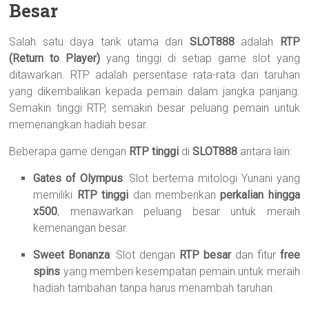
Besar
Salah satu daya tarik utama dari
SLOT888
adalah
RTP
(Return to Player)
yang tinggi di setiap game slot yang
ditawarkan. RTP adalah persentase rata-rata dari taruhan
yang dikembalikan kepada pemain dalam jangka panjang.
Semakin tinggi RTP, semakin besar peluang pemain untuk
memenangkan hadiah besar.
Beberapa game dengan
RTP tinggi
di
SLOT888
antara lain:
Gates of Olympus
: Slot bertema mitologi Yunani yang
memiliki
RTP tinggi
dan memberikan
perkalian hingga
x500
, menawarkan peluang besar untuk meraih
kemenangan besar.
Sweet Bonanza
: Slot dengan
RTP besar
dan fitur
free
spins
yang memberi kesempatan pemain untuk meraih
hadiah tambahan tanpa harus menambah taruhan.