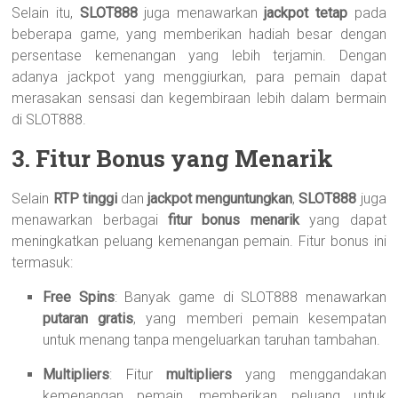
Selain itu,
SLOT888
juga menawarkan
jackpot tetap
pada
beberapa game, yang memberikan hadiah besar dengan
persentase kemenangan yang lebih terjamin. Dengan
adanya jackpot yang menggiurkan, para pemain dapat
merasakan sensasi dan kegembiraan lebih dalam bermain
di SLOT888.
3. Fitur Bonus yang Menarik
Selain
RTP tinggi
dan
jackpot menguntungkan
,
SLOT888
juga
menawarkan berbagai
fitur bonus menarik
yang dapat
meningkatkan peluang kemenangan pemain. Fitur bonus ini
termasuk:
Free Spins
: Banyak game di SLOT888 menawarkan
putaran gratis
, yang memberi pemain kesempatan
untuk menang tanpa mengeluarkan taruhan tambahan.
Multipliers
: Fitur
multipliers
yang menggandakan
kemenangan pemain, memberikan peluang untuk