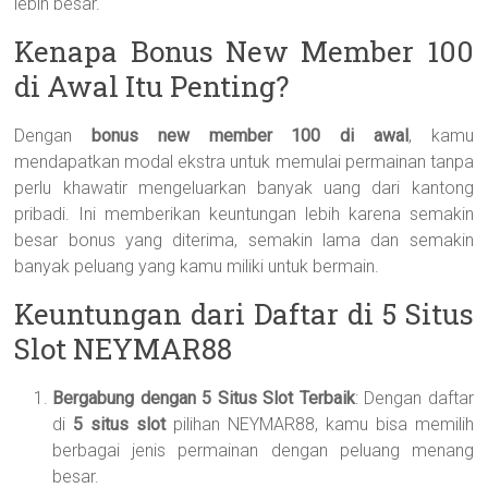
lebih besar.
Kenapa Bonus New Member 100
di Awal Itu Penting?
Dengan
bonus new member 100 di awal
, kamu
mendapatkan modal ekstra untuk memulai permainan tanpa
perlu khawatir mengeluarkan banyak uang dari kantong
pribadi. Ini memberikan keuntungan lebih karena semakin
besar bonus yang diterima, semakin lama dan semakin
banyak peluang yang kamu miliki untuk bermain.
Keuntungan dari Daftar di 5 Situs
Slot NEYMAR88
Bergabung dengan 5 Situs Slot Terbaik
: Dengan daftar
di
5 situs slot
pilihan NEYMAR88, kamu bisa memilih
berbagai jenis permainan dengan peluang menang
besar.