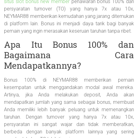
situs slot bonus new member
penawaran bonus 100% dan
persyaratan turnover (TO) yang hanya 7x atau 10x,
NEYMAR88 memberikan kemudahan yang jarang ditemukan
di platform lain. Bonus ini menjadi daya tarik bagi banyak
pemain yang ingin merasakan keseruan taruhan tanpa ribet.
Apa Itu Bonus 100% dan
Bagaimana Cara
Mendapatkannya?
Bonus 100% di NEYMAR88 memberikan pemain
kesempatan untuk menggandakan modal awal mereka.
Artinya, jika Anda melakukan deposit, Anda akan
mendapatkan jumlah yang sama sebagai bonus, membuat
Anda memiliki lebih banyak peluang untuk memenangkan
taruhan. Dengan turnover yang hanya 7x atau 10x,
persyaratan ini sangat wajar dan tidak memberatkan,
berbeda dengan banyak platform lainnya yang sering