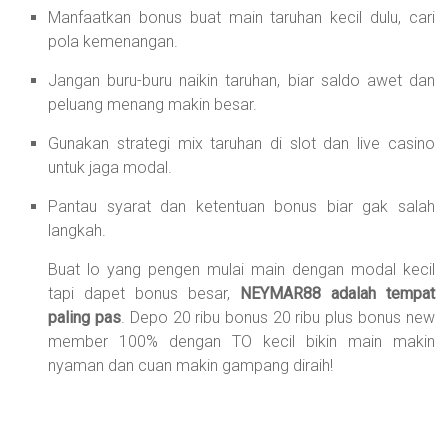
Manfaatkan bonus buat main taruhan kecil dulu, cari
pola kemenangan.
Jangan buru-buru naikin taruhan, biar saldo awet dan
peluang menang makin besar.
Gunakan strategi mix taruhan di slot dan live casino
untuk jaga modal.
Pantau syarat dan ketentuan bonus biar gak salah
langkah.
Buat lo yang pengen mulai main dengan modal kecil
tapi dapet bonus besar,
NEYMAR88 adalah tempat
paling pas
. Depo 20 ribu bonus 20 ribu plus bonus new
member 100% dengan TO kecil bikin main makin
nyaman dan cuan makin gampang diraih!