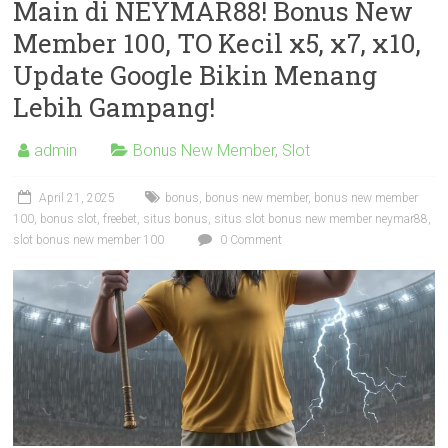
Main di NEYMAR88! Bonus New
Member 100, TO Kecil x5, x7, x10,
Update Google Bikin Menang
Lebih Gampang!
admin
Bonus New Member
,
Slot
April 21, 2025
bonus
,
bonus new member
,
bonus new member
100
,
bonus slot
,
freebet
,
situs bonus
,
situs slot bonus new member neymar88
,
slot bonus new member 100
0 Comment