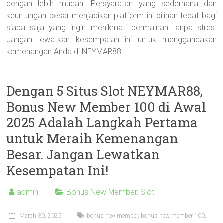
dengan lebih mudah. Persyaratan yang sederhana dan
keuntungan besar menjadikan platform ini pilihan tepat bagi
siapa saja yang ingin menikmati permainan tanpa stres.
Jangan lewatkan kesempatan ini untuk menggandakan
kemenangan Anda di NEYMAR88!
Dengan 5 Situs Slot NEYMAR88,
Bonus New Member 100 di Awal
2025 Adalah Langkah Pertama
untuk Meraih Kemenangan
Besar. Jangan Lewatkan
Kesempatan Ini!
admin
Bonus New Member
,
Slot
March 30, 2025
bonus new member
,
bonus new member 100
,