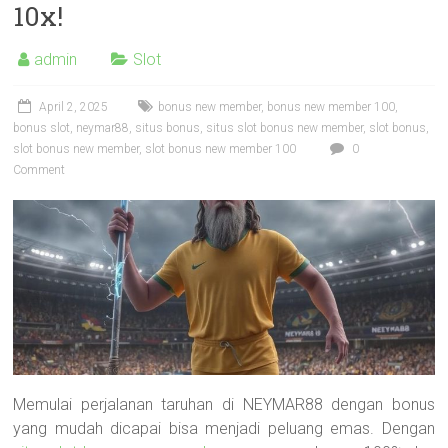
10x!
admin
Slot
April 2, 2025
bonus new member
,
bonus new member 100
,
bonus slot
,
neymar88
,
situs bonus
,
situs slot bonus new member
,
slot bonus
,
slot bonus new member
,
slot bonus new member 100
0
Comment
Memulai perjalanan taruhan di NEYMAR88 dengan bonus
yang mudah dicapai bisa menjadi peluang emas. Dengan