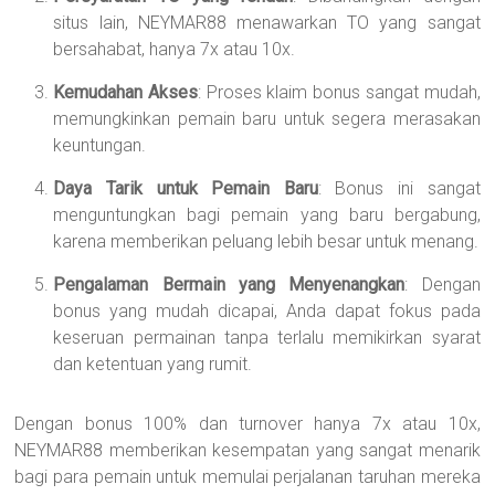
situs lain, NEYMAR88 menawarkan TO yang sangat
bersahabat, hanya 7x atau 10x.
Kemudahan Akses
: Proses klaim bonus sangat mudah,
memungkinkan pemain baru untuk segera merasakan
keuntungan.
Daya Tarik untuk Pemain Baru
: Bonus ini sangat
menguntungkan bagi pemain yang baru bergabung,
karena memberikan peluang lebih besar untuk menang.
Pengalaman Bermain yang Menyenangkan
: Dengan
bonus yang mudah dicapai, Anda dapat fokus pada
keseruan permainan tanpa terlalu memikirkan syarat
dan ketentuan yang rumit.
Dengan bonus 100% dan turnover hanya 7x atau 10x,
NEYMAR88 memberikan kesempatan yang sangat menarik
bagi para pemain untuk memulai perjalanan taruhan mereka