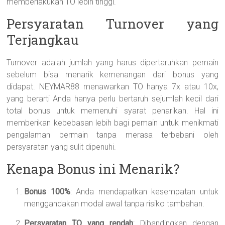
memberlakukan TO lebih tinggi.
Persyaratan Turnover yang
Terjangkau
Turnover adalah jumlah yang harus dipertaruhkan pemain
sebelum bisa menarik kemenangan dari bonus yang
didapat. NEYMAR88 menawarkan TO hanya 7x atau 10x,
yang berarti Anda hanya perlu bertaruh sejumlah kecil dari
total bonus untuk memenuhi syarat penarikan. Hal ini
memberikan kebebasan lebih bagi pemain untuk menikmati
pengalaman bermain tanpa merasa terbebani oleh
persyaratan yang sulit dipenuhi.
Kenapa Bonus ini Menarik?
Bonus 100%
: Anda mendapatkan kesempatan untuk
menggandakan modal awal tanpa risiko tambahan.
Persyaratan TO yang rendah
: Dibandingkan dengan