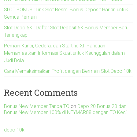
SLOT BONUS : Link Slot Resmi Bonus Deposit Harian untuk
Semua Pemain
Slot Depo 5K : Daftar Slot Deposit 5K Bonus Member Baru
Terlengkap
Pemain Kunci, Cedera, dan Starting XI: Panduan
Memanfaatkan Informasi Skuat untuk Keunggulan dalam
Judi Bola
Cara Memaksimalkan Profit dengan Bermain Slot Depo 10k
Recent Comments
Bonus New Member Tanpa TO
on
Depo 20 Bonus 20 dan
Bonus New Member 100% di NEYMAR88 dengan TO Kecil
depo 10k