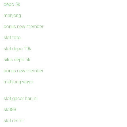
depo 5k
mahjong
bonus new member
slot toto
slot depo 10k
situs depo 5k
bonus new member
mahjong ways
slot gacor hari ini
slot88
slot resmi