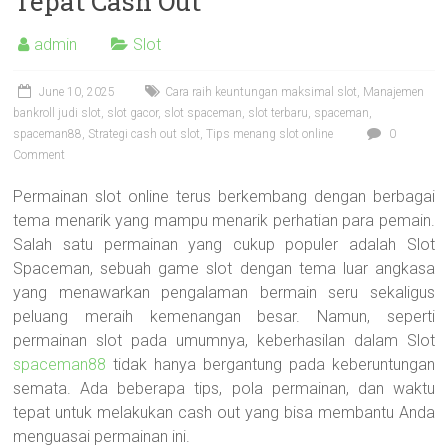
Tepat Cash Out
admin
Slot
June 10, 2025
Cara raih keuntungan maksimal slot
,
Manajemen
bankroll judi slot
,
slot gacor
,
slot spaceman
,
slot terbaru
,
spaceman
,
spaceman88
,
Strategi cash out slot
,
Tips menang slot online
0
Comment
Permainan slot online terus berkembang dengan berbagai
tema menarik yang mampu menarik perhatian para pemain.
Salah satu permainan yang cukup populer adalah Slot
Spaceman, sebuah game slot dengan tema luar angkasa
yang menawarkan pengalaman bermain seru sekaligus
peluang meraih kemenangan besar. Namun, seperti
permainan slot pada umumnya, keberhasilan dalam Slot
spaceman88
tidak hanya bergantung pada keberuntungan
semata. Ada beberapa tips, pola permainan, dan waktu
tepat untuk melakukan cash out yang bisa membantu Anda
menguasai permainan ini.