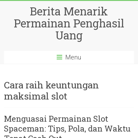
Skip
Berita Menarik
to
content
Permainan Penghasil
Uang
Menu
Cara raih keuntungan
maksimal slot
Menguasai Permainan Slot
Spaceman: Tips, Pola, dan Waktu