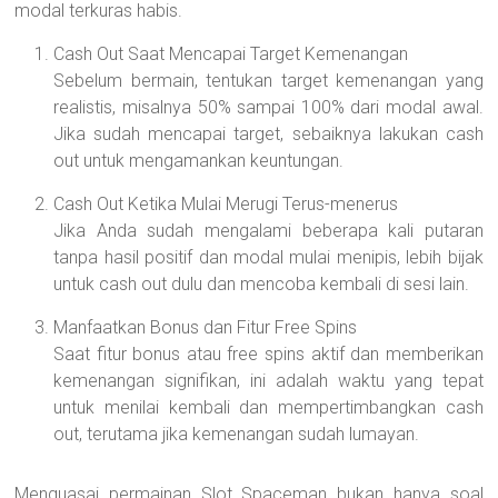
modal terkuras habis.
Cash Out Saat Mencapai Target Kemenangan
Sebelum bermain, tentukan target kemenangan yang
realistis, misalnya 50% sampai 100% dari modal awal.
Jika sudah mencapai target, sebaiknya lakukan cash
out untuk mengamankan keuntungan.
Cash Out Ketika Mulai Merugi Terus-menerus
Jika Anda sudah mengalami beberapa kali putaran
tanpa hasil positif dan modal mulai menipis, lebih bijak
untuk cash out dulu dan mencoba kembali di sesi lain.
Manfaatkan Bonus dan Fitur Free Spins
Saat fitur bonus atau free spins aktif dan memberikan
kemenangan signifikan, ini adalah waktu yang tepat
untuk menilai kembali dan mempertimbangkan cash
out, terutama jika kemenangan sudah lumayan.
Menguasai permainan Slot Spaceman bukan hanya soal