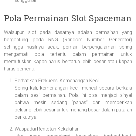
sungguhan.
Pola Permainan Slot Spaceman
Walaupun slot pada dasarnya adalah permainan yang
bergantung pada RNG (Random Number Generator)
sehingga hasilnya acak, pemain berpengalaman sering
mengamati pola tertentu dalam permainan untuk
memutuskan kapan harus bertaruh lebih besar atau kapan
harus berhenti.
Perhatikan Frekuensi Kemenangan Kecil
Sering kali, kemenangan kecil muncul secara berkala
dalam sesi permainan. Pola ini bisa menjadi sinyal
bahwa mesin sedang “panas” dan memberikan
peluang lebih besar untuk menang besar dalam putaran
berikutnya.
Waspadai Rentetan Kekalahan