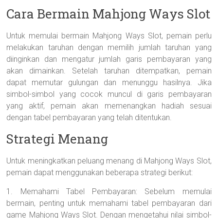
Cara Bermain Mahjong Ways Slot
Untuk memulai bermain Mahjong Ways Slot, pemain perlu
melakukan taruhan dengan memilih jumlah taruhan yang
diinginkan dan mengatur jumlah garis pembayaran yang
akan dimainkan. Setelah taruhan ditempatkan, pemain
dapat memutar gulungan dan menunggu hasilnya. Jika
simbol-simbol yang cocok muncul di garis pembayaran
yang aktif, pemain akan memenangkan hadiah sesuai
dengan tabel pembayaran yang telah ditentukan.
Strategi Menang
Untuk meningkatkan peluang menang di Mahjong Ways Slot,
pemain dapat menggunakan beberapa strategi berikut:
1. Memahami Tabel Pembayaran: Sebelum memulai
bermain, penting untuk memahami tabel pembayaran dari
game Mahjong Ways Slot. Dengan mengetahui nilai simbol-