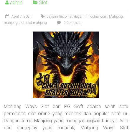
admin
Slot
April 7, 2024
daysinnlincolnal
,
daysinnlincolnal.com
,
Mahjong
,
mahjong slot
,
slot mahjong
0 Comment
Mahjong Ways Slot dari PG Soft adalah salah satu
permainan slot online yang menarik dan populer saat ini.
Dengan tema Mahjong yang menggabungkan budaya Asia
dan gameplay yang menarik, Mahjong Ways Slot