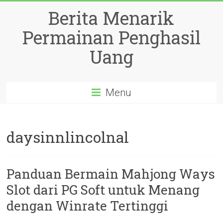
Skip
Berita Menarik
to
content
Permainan Penghasil
Uang
Menu
daysinnlincolnal
Panduan Bermain Mahjong Ways
Slot dari PG Soft untuk Menang
dengan Winrate Tertinggi