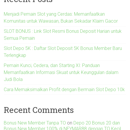
Menjadi Pemain Slot yang Cerdas: Memanfaatkan
Komunitas untuk Wawasan, Bukan Sekadar Klaim Gacor
SLOT BONUS : Link Slot Resmi Bonus Deposit Harian untuk
Semua Pemain
Slot Depo 5K : Daftar Slot Deposit 5K Bonus Member Baru
Terlengkap
Pemain Kunci, Cedera, dan Starting XI: Panduan
Memanfaatkan Informasi Skuat untuk Keunggulan dalam
Judi Bola
Cara Memaksimalkan Profit dengan Bermain Slot Depo 10k
Recent Comments
Bonus New Member Tanpa TO
on
Depo 20 Bonus 20 dan
Bonus New Member 100% di NEYMAR88 dengan TO Kecil