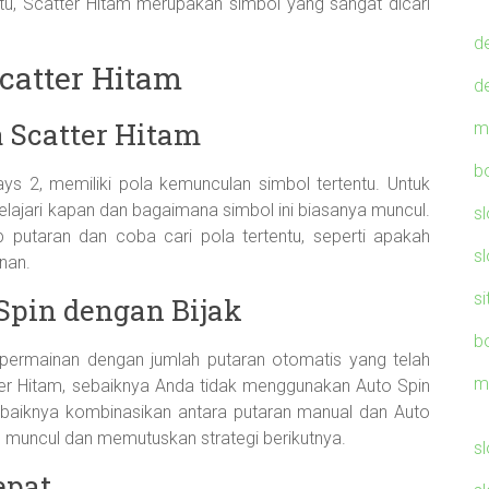
 itu, Scatter Hitam merupakan simbol yang sangat dicari
d
catter Hitam
d
 Scatter Hitam
m
b
s 2, memiliki pola kemunculan simbol tertentu. Untuk
lajari kapan dan bagaimana simbol ini biasanya muncul.
sl
 putaran dan coba cari pola tertentu, seperti apakah
s
nan.
s
 Spin dengan Bijak
b
ermainan dengan jumlah putaran otomatis yang telah
m
er Hitam, sebaiknya Anda tidak menggunakan Auto Spin
baiknya kombinasikan antara putaran manual dan Auto
 muncul dan memutuskan strategi berikutnya.
sl
epat