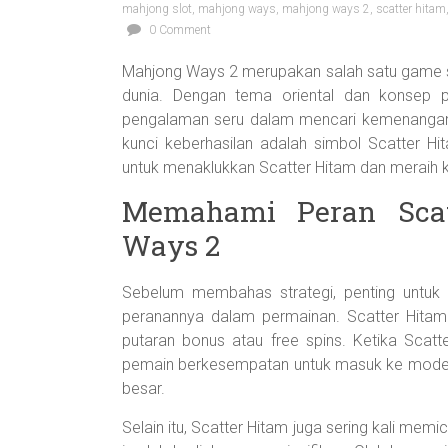
mahjong slot
,
mahjong ways
,
mahjong ways 2
,
scatter hitam
0 Comment
Mahjong Ways 2 merupakan salah satu game sl
dunia. Dengan tema oriental dan konsep 
pengalaman seru dalam mencari kemenangan b
kunci keberhasilan adalah simbol Scatter Hit
untuk menaklukkan Scatter Hitam dan meraih
Memahami Peran Scat
Ways 2
Sebelum membahas strategi, penting untuk 
peranannya dalam permainan. Scatter Hitam
putaran bonus atau free spins. Ketika Scatt
pemain berkesempatan untuk masuk ke mode f
besar.
Selain itu, Scatter Hitam juga sering kali me