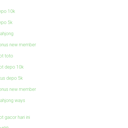
epo 10k
epo 5k
ahjong
onus new member
ot toto
lot depo 10k
itus depo 5k
onus new member
ahjong ways
ot gacor hari ini