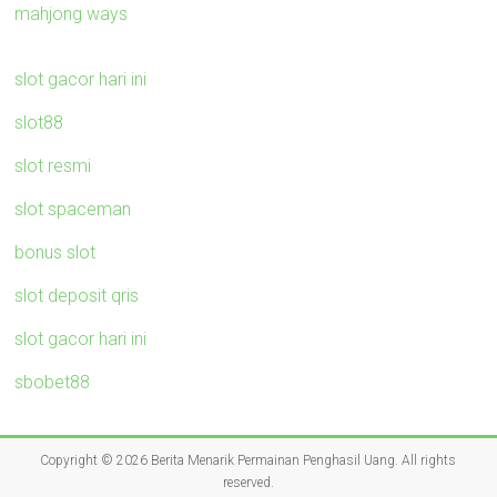
mahjong ways
slot gacor hari ini
slot88
slot resmi
slot spaceman
bonus slot
slot deposit qris
slot gacor hari ini
sbobet88
Copyright © 2026
Berita Menarik Permainan Penghasil Uang
. All rights
reserved.