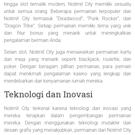
hingga slot tematik modern, Nolimit City memiliki sesuatu
untuk semua orang. Beberapa permainan terpopuler dari
Nolimit City termasuk “Deadwood”, “Punk Rocker”, dan
“Dragon Tribe”. Setiap permainan memiliki tema yang unik
dan fitur bonus yang menarik untuk meningkatkan
pengalaman bermain Anda.
Selain slot, Nolimit City juga menawarkan permainan kartu
dan meja yang menarik seperti blackjack, roulette, dan
poker. Dengan beragam pilihan permainan, para pemain
dapat menikmati pengalaman kasino yang lengkap dan
mendebarkan dari kenyamanan rumah mereka.
Teknologi dan Inovasi
Nolimit City terkenal karena teknologi dan inovasi yang
mereka terapkan dalam pengembangan permainan
mereka. Dengan menggunakan teknologi mutakhir dan
desain grafis yang menakjubkan, permainan dari Nolimit City