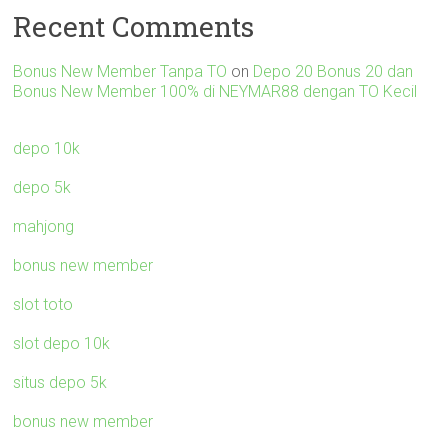
Recent Comments
Bonus New Member Tanpa TO
on
Depo 20 Bonus 20 dan
Bonus New Member 100% di NEYMAR88 dengan TO Kecil
depo 10k
depo 5k
mahjong
bonus new member
slot toto
slot depo 10k
situs depo 5k
bonus new member