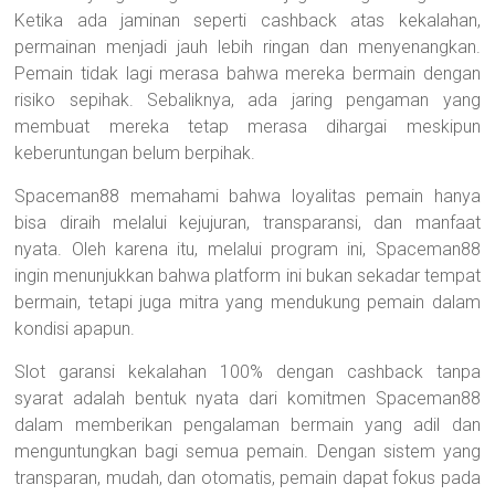
Ketika ada jaminan seperti cashback atas kekalahan,
permainan menjadi jauh lebih ringan dan menyenangkan.
Pemain tidak lagi merasa bahwa mereka bermain dengan
risiko sepihak. Sebaliknya, ada jaring pengaman yang
membuat mereka tetap merasa dihargai meskipun
keberuntungan belum berpihak.
Spaceman88 memahami bahwa loyalitas pemain hanya
bisa diraih melalui kejujuran, transparansi, dan manfaat
nyata. Oleh karena itu, melalui program ini, Spaceman88
ingin menunjukkan bahwa platform ini bukan sekadar tempat
bermain, tetapi juga mitra yang mendukung pemain dalam
kondisi apapun.
Slot garansi kekalahan 100% dengan cashback tanpa
syarat adalah bentuk nyata dari komitmen Spaceman88
dalam memberikan pengalaman bermain yang adil dan
menguntungkan bagi semua pemain. Dengan sistem yang
transparan, mudah, dan otomatis, pemain dapat fokus pada