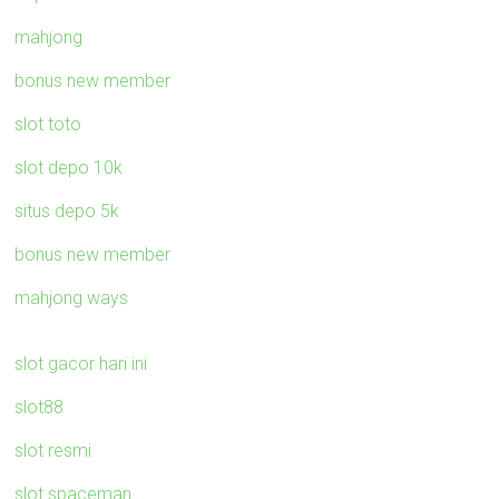
mahjong
bonus new member
slot toto
slot depo 10k
situs depo 5k
bonus new member
mahjong ways
slot gacor hari ini
slot88
slot resmi
slot spaceman