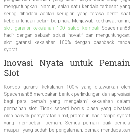
menguntungkan. Namun, salah satu kendala terbesar yang
sering dihadapi adalah kerugian yang terasa berat saat
keberuntungan belum berpihak. Menjawab kekhawatiran ini,
slot garansi kekalahan 100 saldo kembali
Spaceman88
hadir dengan sebuah solusi inovatif dan menguntungkan:
slot garansi kekalahan 100% dengan cashback tanpa
syarat.
Inovasi Nyata untuk Pemain
Slot
Konsep garansi kekalahan 100% yang ditawarkan oleh
Spaceman88 merupakan bentuk perlindungan dan apresiasi
bagi para pemain yang mengalami kekalahan dalam
permainan slot. Tidak seperti bonus biasa yang dibatasi
oleh banyak persyaratan rumit, promo ini hadir tanpa syarat
yang membebani pemain. Semua pemain, baik pemula
maupun yang sudah berpengalaman, berhak mendapatkan