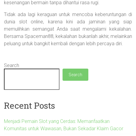
kesenangan bermain tanpa dihantui rasa rugi.
Tidak ada lagi keraguan untuk mencoba keberuntungan di
dunia slot online, karena kini ada jaminan yang siap
memulihkan semangat Anda saat mengalami kekalahan.
Bersama Spaceman88, kekalahan bukanlah akhir, melainkan
peluang untuk bangkit kembali dengan lebih percaya diri.
Search
Search
Recent Posts
Menjadi Pemain Slot yang Cerdas: Memanfaatkan
Komunitas untuk Wawasan, Bukan Sekadar Klaim Gacor