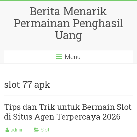
Skip
Berita Menarik
to
content
Permainan Penghasil
Uang
Menu
slot 77 apk
Tips dan Trik untuk Bermain Slot
di Situs Agen Terpercaya 2026
admin
Slot