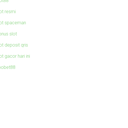
lot88
ot resmi
lot spaceman
onus slot
ot deposit qris
ot gacor hari ini
bobet88