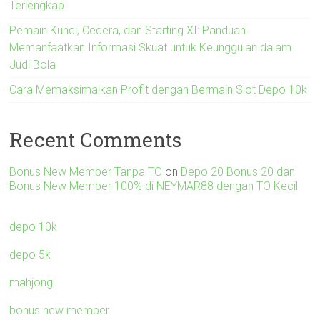
Terlengkap
Pemain Kunci, Cedera, dan Starting XI: Panduan
Memanfaatkan Informasi Skuat untuk Keunggulan dalam
Judi Bola
Cara Memaksimalkan Profit dengan Bermain Slot Depo 10k
Recent Comments
Bonus New Member Tanpa TO
on
Depo 20 Bonus 20 dan
Bonus New Member 100% di NEYMAR88 dengan TO Kecil
depo 10k
depo 5k
mahjong
bonus new member