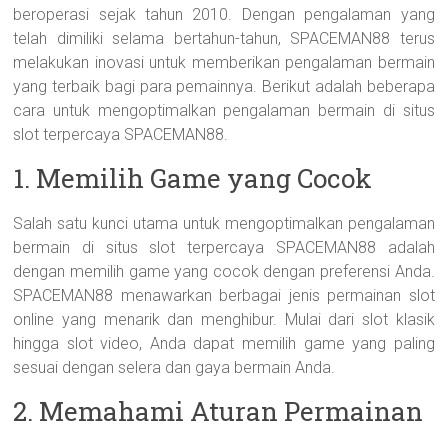
beroperasi sejak tahun 2010. Dengan pengalaman yang
telah dimiliki selama bertahun-tahun, SPACEMAN88 terus
melakukan inovasi untuk memberikan pengalaman bermain
yang terbaik bagi para pemainnya. Berikut adalah beberapa
cara untuk mengoptimalkan pengalaman bermain di situs
slot terpercaya SPACEMAN88.
1. Memilih Game yang Cocok
Salah satu kunci utama untuk mengoptimalkan pengalaman
bermain di situs slot terpercaya SPACEMAN88 adalah
dengan memilih game yang cocok dengan preferensi Anda.
SPACEMAN88 menawarkan berbagai jenis permainan slot
online yang menarik dan menghibur. Mulai dari slot klasik
hingga slot video, Anda dapat memilih game yang paling
sesuai dengan selera dan gaya bermain Anda.
2. Memahami Aturan Permainan