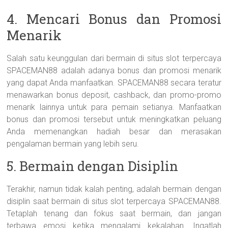
4. Mencari Bonus dan Promosi
Menarik
Salah satu keunggulan dari bermain di situs slot terpercaya
SPACEMAN88 adalah adanya bonus dan promosi menarik
yang dapat Anda manfaatkan. SPACEMAN88 secara teratur
menawarkan bonus deposit, cashback, dan promo-promo
menarik lainnya untuk para pemain setianya. Manfaatkan
bonus dan promosi tersebut untuk meningkatkan peluang
Anda memenangkan hadiah besar dan merasakan
pengalaman bermain yang lebih seru.
5. Bermain dengan Disiplin
Terakhir, namun tidak kalah penting, adalah bermain dengan
disiplin saat bermain di situs slot terpercaya SPACEMAN88.
Tetaplah tenang dan fokus saat bermain, dan jangan
terbawa emosi ketika mengalami kekalahan. Ingatlah