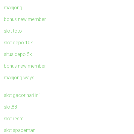
mahjong
bonus new member
slot toto
slot depo 10k
situs depo 5k
bonus new member
mahjong ways
slot gacor hari ini
slot88
slot resmi
slot spaceman