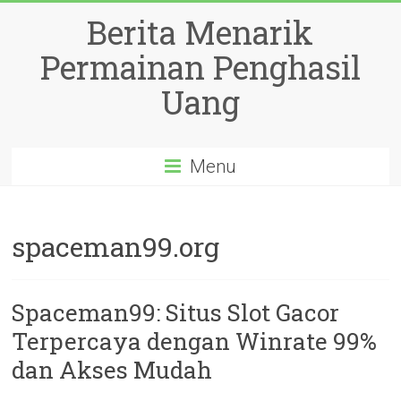
Skip
Berita Menarik
to
content
Permainan Penghasil
Uang
Menu
spaceman99.org
Spaceman99: Situs Slot Gacor
Terpercaya dengan Winrate 99%
dan Akses Mudah