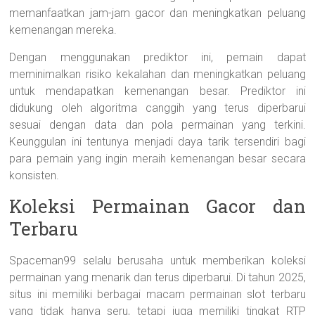
memanfaatkan jam-jam gacor dan meningkatkan peluang
kemenangan mereka.
Dengan menggunakan prediktor ini, pemain dapat
meminimalkan risiko kekalahan dan meningkatkan peluang
untuk mendapatkan kemenangan besar. Prediktor ini
didukung oleh algoritma canggih yang terus diperbarui
sesuai dengan data dan pola permainan yang terkini.
Keunggulan ini tentunya menjadi daya tarik tersendiri bagi
para pemain yang ingin meraih kemenangan besar secara
konsisten.
Koleksi Permainan Gacor dan
Terbaru
Spaceman99 selalu berusaha untuk memberikan koleksi
permainan yang menarik dan terus diperbarui. Di tahun 2025,
situs ini memiliki berbagai macam permainan slot terbaru
yang tidak hanya seru, tetapi juga memiliki tingkat RTP