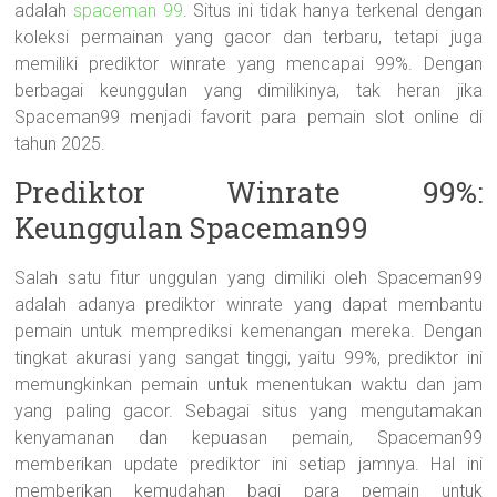
adalah
spaceman 99
. Situs ini tidak hanya terkenal dengan
koleksi permainan yang gacor dan terbaru, tetapi juga
memiliki prediktor winrate yang mencapai 99%. Dengan
berbagai keunggulan yang dimilikinya, tak heran jika
Spaceman99 menjadi favorit para pemain slot online di
tahun 2025.
Prediktor Winrate 99%:
Keunggulan Spaceman99
Salah satu fitur unggulan yang dimiliki oleh Spaceman99
adalah adanya prediktor winrate yang dapat membantu
pemain untuk memprediksi kemenangan mereka. Dengan
tingkat akurasi yang sangat tinggi, yaitu 99%, prediktor ini
memungkinkan pemain untuk menentukan waktu dan jam
yang paling gacor. Sebagai situs yang mengutamakan
kenyamanan dan kepuasan pemain, Spaceman99
memberikan update prediktor ini setiap jamnya. Hal ini
memberikan kemudahan bagi para pemain untuk