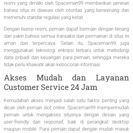
resmi yang dimiliki oleh Spaceman99 memberikan jaminan
bahwa situs ini diawasi oleh otoritas yang berwenang dan
memenuhi standar regulasi yang ketat.
Dengan lisensi resmi, pemain dapat bermain dengan tenang
dan yakin bahwa semua transaksi dan permainan di situs ini
aman dan terpercaya. Selain itu, Spaceman99 juga
menggunakan teknologi enkripsi terbaru untuk melindungi
data pribadi dan keuangan para pemain, sehingga mereka
tidak perlu khawatir akan kebocoran informasi.
Akses Mudah dan Layanan
Customer Service 24 Jam
Kemudahan akses menjadi salah satu faktor penting yang
dicari oleh pemain slot online. Spaceman99 mempermudah
pemain untuk mengakses situsnya dengan desain yang
user-friendly dan responsif, baik di perangkat desktop
maupun mobile. Para pemain dapat dengan mudah masuk