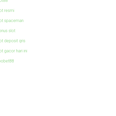
lot88
ot resmi
lot spaceman
onus slot
ot deposit qris
ot gacor hari ini
bobet88