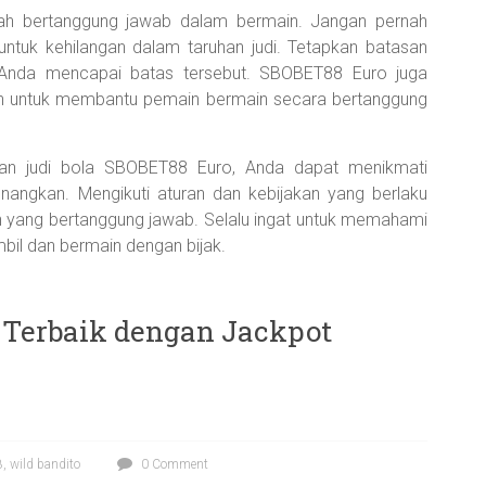
alah bertanggung jawab dalam bermain. Jangan pernah
tuk kehilangan dalam taruhan judi. Tetapkan batasan
ka Anda mencapai batas tersebut. SBOBET88 Euro juga
an untuk membantu pemain bermain secara bertanggung
han judi bola SBOBET88 Euro, Anda dapat menikmati
ngkan. Mengikuti aturan dan kebijakan yang berlaku
 yang bertanggung jawab. Selalu ingat untuk memahami
bil dan bermain dengan bijak.
t Terbaik dengan Jackpot
8
,
wild bandito
0 Comment