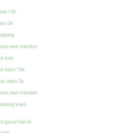
epo 10k
epo 5k
ahjong
onus new member
ot toto
lot depo 10k
itus depo 5k
onus new member
ahjong ways
ot gacor hari ini