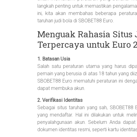
langkah penting untuk memastikan pengalama
ini, kita akan membahas beberapa peratur
taruhan judi bola di SBOBET88 Euro.
Menguak Rahasia Situs 
Terpercaya untuk Euro 
1. Batasan Usia
Salah satu peraturan utama yang harus dip
pemain yang berusia di atas 18 tahun yang diizi
SBOBET88 Euro mematuhi peraturan ini dengan
dapat membuka akun.
2. Verifikasi Identitas
Sebagai situs taruhan yang sah, SBOBET88 Eu
yang mendaftar. Hal ini dilakukan untuk me
penyalahgunaan akun. Sebelum Anda dapat m
dokumen identitas resmi, seperti kartu identita