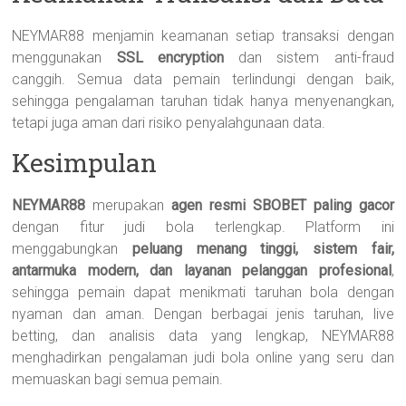
NEYMAR88 menjamin keamanan setiap transaksi dengan
menggunakan
SSL encryption
dan sistem anti-fraud
canggih. Semua data pemain terlindungi dengan baik,
sehingga pengalaman taruhan tidak hanya menyenangkan,
tetapi juga aman dari risiko penyalahgunaan data.
Kesimpulan
NEYMAR88
merupakan
agen resmi SBOBET paling gacor
dengan fitur judi bola terlengkap. Platform ini
menggabungkan
peluang menang tinggi, sistem fair,
antarmuka modern, dan layanan pelanggan profesional
,
sehingga pemain dapat menikmati taruhan bola dengan
nyaman dan aman. Dengan berbagai jenis taruhan, live
betting, dan analisis data yang lengkap, NEYMAR88
menghadirkan pengalaman judi bola online yang seru dan
memuaskan bagi semua pemain.