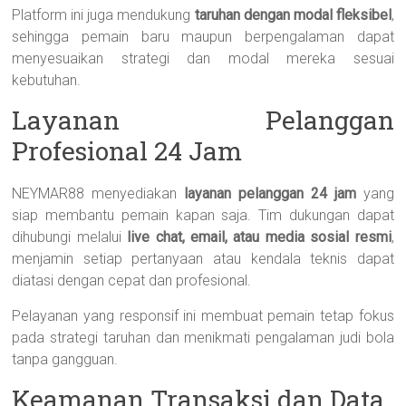
Platform ini juga mendukung
taruhan dengan modal fleksibel
,
sehingga pemain baru maupun berpengalaman dapat
menyesuaikan strategi dan modal mereka sesuai
kebutuhan.
Layanan Pelanggan
Profesional 24 Jam
NEYMAR88 menyediakan
layanan pelanggan 24 jam
yang
siap membantu pemain kapan saja. Tim dukungan dapat
dihubungi melalui
live chat, email, atau media sosial resmi
,
menjamin setiap pertanyaan atau kendala teknis dapat
diatasi dengan cepat dan profesional.
Pelayanan yang responsif ini membuat pemain tetap fokus
pada strategi taruhan dan menikmati pengalaman judi bola
tanpa gangguan.
Keamanan Transaksi dan Data