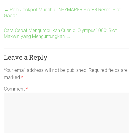
←
Raih Jackpot Mudah di NEYMAR88 Slot88 Resmi Slot
Gacor
Cara Cepat Mengumpulkan Cuan di Olympus1000: Slot
Maxwin yang Menguntungkan
→
Leave a Reply
Your email address will not be published.
Required fields are
marked
*
Comment
*