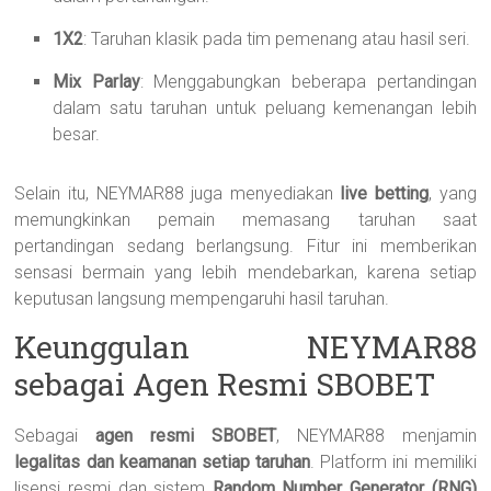
1X2
: Taruhan klasik pada tim pemenang atau hasil seri.
Mix Parlay
: Menggabungkan beberapa pertandingan
dalam satu taruhan untuk peluang kemenangan lebih
besar.
Selain itu, NEYMAR88 juga menyediakan
live betting
, yang
memungkinkan pemain memasang taruhan saat
pertandingan sedang berlangsung. Fitur ini memberikan
sensasi bermain yang lebih mendebarkan, karena setiap
keputusan langsung mempengaruhi hasil taruhan.
Keunggulan NEYMAR88
sebagai Agen Resmi SBOBET
Sebagai
agen resmi SBOBET
, NEYMAR88 menjamin
legalitas dan keamanan setiap taruhan
. Platform ini memiliki
lisensi resmi dan sistem
Random Number Generator (RNG)