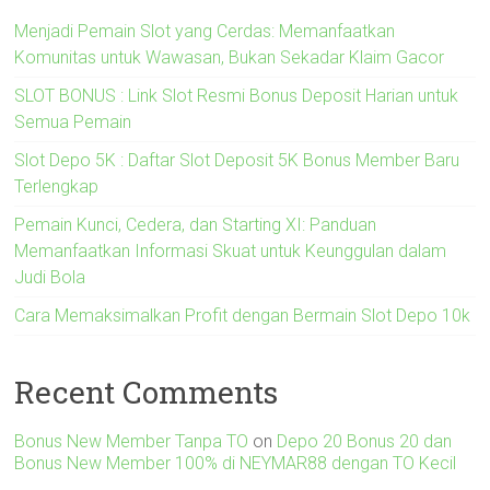
Menjadi Pemain Slot yang Cerdas: Memanfaatkan
Komunitas untuk Wawasan, Bukan Sekadar Klaim Gacor
SLOT BONUS : Link Slot Resmi Bonus Deposit Harian untuk
Semua Pemain
Slot Depo 5K : Daftar Slot Deposit 5K Bonus Member Baru
Terlengkap
Pemain Kunci, Cedera, dan Starting XI: Panduan
Memanfaatkan Informasi Skuat untuk Keunggulan dalam
Judi Bola
Cara Memaksimalkan Profit dengan Bermain Slot Depo 10k
Recent Comments
Bonus New Member Tanpa TO
on
Depo 20 Bonus 20 dan
Bonus New Member 100% di NEYMAR88 dengan TO Kecil