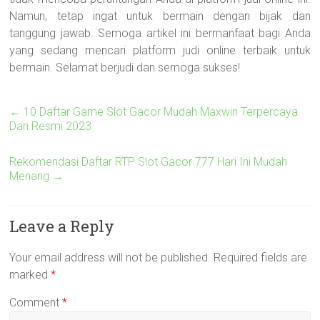
Namun, tetap ingat untuk bermain dengan bijak dan
tanggung jawab. Semoga artikel ini bermanfaat bagi Anda
yang sedang mencari platform judi online terbaik untuk
bermain. Selamat berjudi dan semoga sukses!
←
10 Daftar Game Slot Gacor Mudah Maxwin Terpercaya
Dan Resmi 2023
Rekomendasi Daftar RTP Slot Gacor 777 Hari Ini Mudah
Menang
→
Leave a Reply
Your email address will not be published.
Required fields are
marked
*
Comment
*