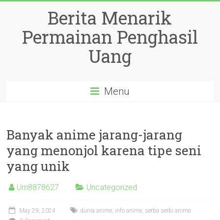
Skip
Berita Menarik
to
content
Permainan Penghasil
Uang
Menu
Banyak anime jarang-jarang
yang menonjol karena tipe seni
yang unik
Urn8878627
Uncategorized
May 29, 2024
dunia anime
,
info anime
,
serba serbi anime