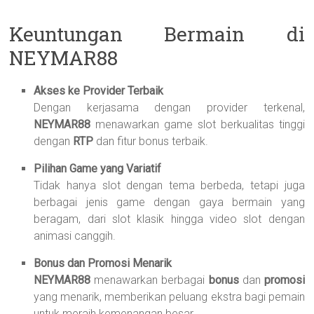
Keuntungan Bermain di
NEYMAR88
Akses ke Provider Terbaik
Dengan kerjasama dengan provider terkenal,
NEYMAR88
menawarkan game slot berkualitas tinggi
dengan
RTP
dan fitur bonus terbaik.
Pilihan Game yang Variatif
Tidak hanya slot dengan tema berbeda, tetapi juga
berbagai jenis game dengan gaya bermain yang
beragam, dari slot klasik hingga video slot dengan
animasi canggih.
Bonus dan Promosi Menarik
NEYMAR88
menawarkan berbagai
bonus
dan
promosi
yang menarik, memberikan peluang ekstra bagi pemain
untuk meraih kemenangan besar.