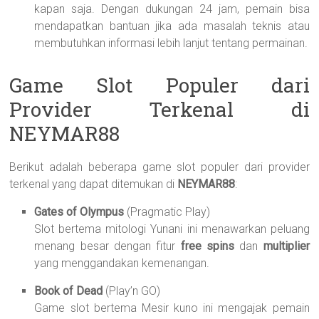
kapan saja. Dengan dukungan 24 jam, pemain bisa
mendapatkan bantuan jika ada masalah teknis atau
membutuhkan informasi lebih lanjut tentang permainan.
Game Slot Populer dari
Provider Terkenal di
NEYMAR88
Berikut adalah beberapa game slot populer dari provider
terkenal yang dapat ditemukan di
NEYMAR88
:
Gates of Olympus
(Pragmatic Play)
Slot bertema mitologi Yunani ini menawarkan peluang
menang besar dengan fitur
free spins
dan
multiplier
yang menggandakan kemenangan.
Book of Dead
(Play’n GO)
Game slot bertema Mesir kuno ini mengajak pemain