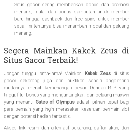
Situs gacor sering memberikan bonus dan promosi
menarik, mulai dari bonus sambutan untuk member
baru hingga cashback dan free spins untuk member
setia. Ini tentunya bisa menambah modal dan peluang
menang.
Segera Mainkan Kakek Zeus di
Situs Gacor Terbaik!
Jangan tunggu lama-lama! Mainkan
Kakek Zeus
di situs
gacor sekarang juga dan buktikan sendiri bagaimana
mudahnya meraih kemenangan besar! Dengan RTP yang
tinggi, fitur bonus yang menguntungkan, dan peluang maxwin
yang menanti,
Gates of Olympus
adalah pilihan tepat bagi
para pemain yang ingin merasakan keseruan bermain slot
dengan potensi hadiah fantastis.
Akses link resmi dan alternatif sekarang, daftar akun, dan