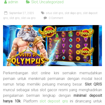
admin
Slot
,
Uncategorized
September 27, 2025
situs slot qris
,
slot depo qris
,
slot deposit
qris
,
slot qris
,
slot via qris
0 Comment
Perkembangan slot online kini semakin memudahkan
pemain untuk menikmati permainan dengan modal kecil
namun tetap memiliki peluang menang besar.
Slot QRIS
muncul sebagai situs slot gacor resmi yang menghadirkan
pengalaman bermain lengkap dengan
minimal deposit
hanya 10k
. Platform
slot deposit qris
ini dirancang untuk