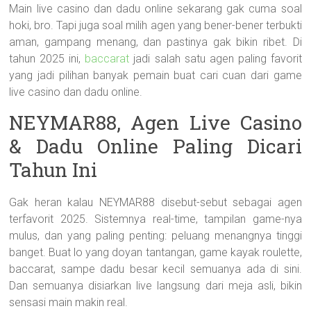
Main live casino dan dadu online sekarang gak cuma soal
hoki, bro. Tapi juga soal milih agen yang bener-bener terbukti
aman, gampang menang, dan pastinya gak bikin ribet. Di
tahun 2025 ini,
baccarat
jadi salah satu agen paling favorit
yang jadi pilihan banyak pemain buat cari cuan dari game
live casino dan dadu online.
NEYMAR88, Agen Live Casino
& Dadu Online Paling Dicari
Tahun Ini
Gak heran kalau NEYMAR88 disebut-sebut sebagai agen
terfavorit 2025. Sistemnya real-time, tampilan game-nya
mulus, dan yang paling penting: peluang menangnya tinggi
banget. Buat lo yang doyan tantangan, game kayak roulette,
baccarat, sampe dadu besar kecil semuanya ada di sini.
Dan semuanya disiarkan live langsung dari meja asli, bikin
sensasi main makin real.