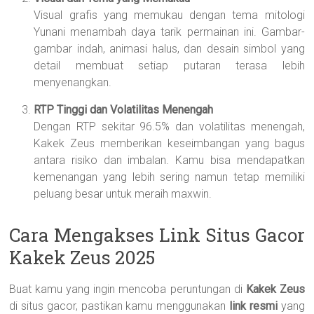
Visual grafis yang memukau dengan tema mitologi
Yunani menambah daya tarik permainan ini. Gambar-
gambar indah, animasi halus, dan desain simbol yang
detail membuat setiap putaran terasa lebih
menyenangkan.
RTP Tinggi dan Volatilitas Menengah
Dengan RTP sekitar 96.5% dan volatilitas menengah,
Kakek Zeus memberikan keseimbangan yang bagus
antara risiko dan imbalan. Kamu bisa mendapatkan
kemenangan yang lebih sering namun tetap memiliki
peluang besar untuk meraih maxwin.
Cara Mengakses Link Situs Gacor
Kakek Zeus 2025
Buat kamu yang ingin mencoba peruntungan di
Kakek Zeus
di situs gacor, pastikan kamu menggunakan
link resmi
yang