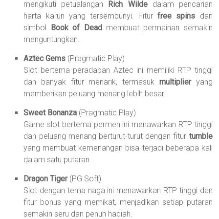
mengikuti petualangan
Rich Wilde
dalam pencarian
harta karun yang tersembunyi. Fitur
free spins
dan
simbol
Book of Dead
membuat permainan semakin
menguntungkan.
Aztec Gems
(Pragmatic Play)
Slot bertema peradaban Aztec ini memiliki RTP tinggi
dan banyak fitur menarik, termasuk
multiplier
yang
memberikan peluang menang lebih besar.
Sweet Bonanza
(Pragmatic Play)
Game slot bertema permen ini menawarkan RTP tinggi
dan peluang menang berturut-turut dengan fitur
tumble
yang membuat kemenangan bisa terjadi beberapa kali
dalam satu putaran.
Dragon Tiger
(PG Soft)
Slot dengan tema naga ini menawarkan RTP tinggi dan
fitur bonus yang memikat, menjadikan setiap putaran
semakin seru dan penuh hadiah.