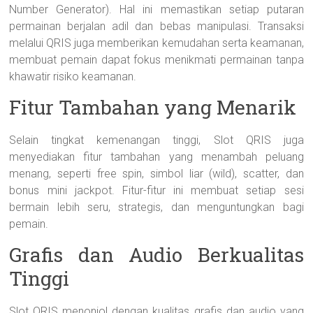
Number Generator). Hal ini memastikan setiap putaran
permainan berjalan adil dan bebas manipulasi. Transaksi
melalui QRIS juga memberikan kemudahan serta keamanan,
membuat pemain dapat fokus menikmati permainan tanpa
khawatir risiko keamanan.
Fitur Tambahan yang Menarik
Selain tingkat kemenangan tinggi, Slot QRIS juga
menyediakan fitur tambahan yang menambah peluang
menang, seperti free spin, simbol liar (wild), scatter, dan
bonus mini jackpot. Fitur-fitur ini membuat setiap sesi
bermain lebih seru, strategis, dan menguntungkan bagi
pemain.
Grafis dan Audio Berkualitas
Tinggi
Slot QRIS menonjol dengan kualitas grafis dan audio yang