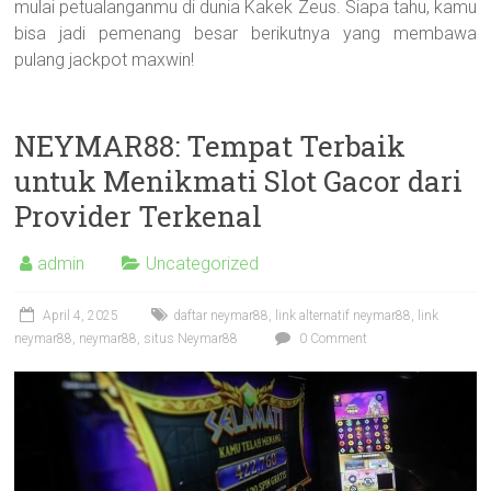
mulai petualanganmu di dunia Kakek Zeus. Siapa tahu, kamu
bisa jadi pemenang besar berikutnya yang membawa
pulang jackpot maxwin!
NEYMAR88: Tempat Terbaik
untuk Menikmati Slot Gacor dari
Provider Terkenal
admin
Uncategorized
April 4, 2025
daftar neymar88
,
link alternatif neymar88
,
link
neymar88
,
neymar88
,
situs Neymar88
0 Comment