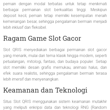
pemain dengan modal terbatas untuk tetap menikmati
berbagai permainan slot berkualitas tinggi. Meskipun
deposit kecil, pemain tetap memiliki kesempatan meraih
kemenangan besar, sehingga pengalaman bermain menjadi
lebih inklusif dan fleksibel.
Ragam Game Slot Gacor
Slot QRIS menyediakan berbagai permainan slot gacor
yang menarik, mulai dari tema klasik hingga modern, seperti
petualangan, mitologi, fantasi, dan budaya populer. Setiap
slot memiliki desain grafis memukau, animasi halus, dan
efek suara realistis, sehingga pengalaman bermain terasa
lebih imersif dan menyenangkan.
Keamanan dan Teknologi
Situs Slot QRIS menggunakan sistem keamanan mutakhir
yang meliputi enkripsi data dan teknologi RNG (Random