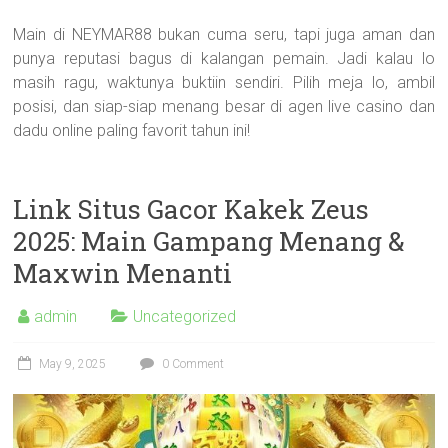
Main di NEYMAR88 bukan cuma seru, tapi juga aman dan
punya reputasi bagus di kalangan pemain. Jadi kalau lo
masih ragu, waktunya buktiin sendiri. Pilih meja lo, ambil
posisi, dan siap-siap menang besar di agen live casino dan
dadu online paling favorit tahun ini!
Link Situs Gacor Kakek Zeus
2025: Main Gampang Menang &
Maxwin Menanti
admin
Uncategorized
May 9, 2025
0 Comment