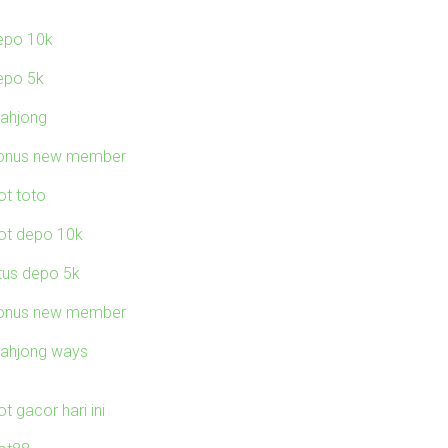
epo 10k
epo 5k
ahjong
onus new member
ot toto
lot depo 10k
itus depo 5k
onus new member
ahjong ways
ot gacor hari ini