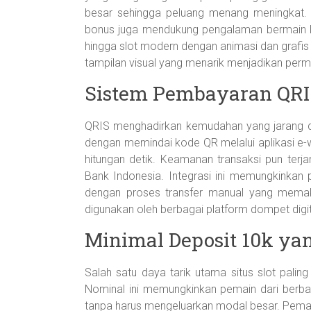
besar sehingga peluang menang meningkat. Se
bonus juga mendukung pengalaman bermain le
hingga slot modern dengan animasi dan grafi
tampilan visual yang menarik menjadikan per
Sistem Pembayaran QRI
QRIS menghadirkan kemudahan yang jarang d
dengan memindai kode QR melalui aplikasi e-w
hitungan detik. Keamanan transaksi pun terj
Bank Indonesia. Integrasi ini memungkinkan
dengan proses transfer manual yang memaka
digunakan oleh berbagai platform dompet digit
Minimal Deposit 10k ya
Salah satu daya tarik utama situs slot paling
Nominal ini memungkinkan pemain dari berb
tanpa harus mengeluarkan modal besar. Pemai