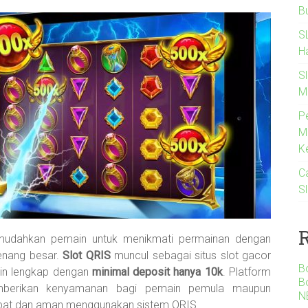
B
S
H
S
M
P
M
K
C
S
emudahkan pemain untuk menikmati permainan dengan
enang besar.
Slot QRIS
muncul sebagai situs slot gacor
B
in lengkap dengan
minimal deposit hanya 10k
. Platform
B
mberikan kenyamanan bagi pemain pemula maupun
N
cepat dan aman menggunakan sistem QRIS.