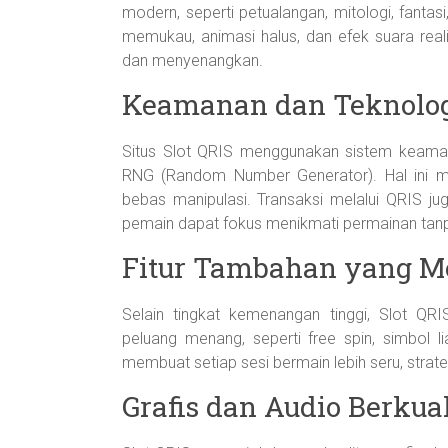
modern, seperti petualangan, mitologi, fantasi
memukau, animasi halus, dan efek suara reali
dan menyenangkan.
Keamanan dan Teknolo
Situs Slot QRIS menggunakan sistem keamana
RNG (Random Number Generator). Hal ini me
bebas manipulasi. Transaksi melalui QRIS
pemain dapat fokus menikmati permainan tanp
Fitur Tambahan yang M
Selain tingkat kemenangan tinggi, Slot Q
peluang menang, seperti free spin, simbol liar
membuat setiap sesi bermain lebih seru, stra
Grafis dan Audio Berkual