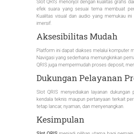
Slot QRIS menonjol dengan kualitas grafis dan
efek suara yang sesuai tema membuat pe
Kualitas visual dan audio yang memukau ini
imersif.
Aksesibilitas Mudah
Platform ini dapat diakses melalui komputer m
Navigasi yang sederhana memungkinkan pema
QRIS juga mempermudah proses deposit, menja
Dukungan Pelayanan Pro
Slot QRIS menyediakan layanan dukungan 
kendala teknis maupun pertanyaan terkait p
tetap lancar, nyaman, dan menyenangkan.
Kesimpulan
Slot QRIS
menjadi pilihan utama bagi pemain