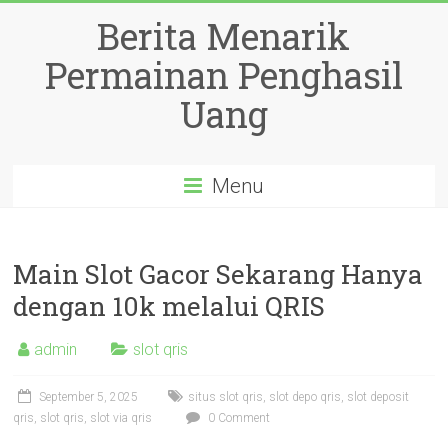
Skip
Berita Menarik
to
content
Permainan Penghasil
Uang
Menu
Main Slot Gacor Sekarang Hanya
dengan 10k melalui QRIS
admin
slot qris
September 5, 2025
situs slot qris
,
slot depo qris
,
slot deposit
qris
,
slot qris
,
slot via qris
0 Comment