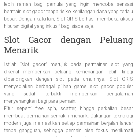
lebih ramah bagi pemula yang ingin mencoba sensasi
bermain slot gacor tanpa risiko kehilangan dana yang terlalu
besar. Dengan kata lain, Slot QRIS berhasil membuka akses
hiburan digital yang inklusif bagi siapa saja.
Slot Gacor dengan Peluang
Menarik
Istilah “slot gacor” merujuk pada permainan slot yang
dikenal memberikan peluang kemenangan lebih tinggi
dibandingkan dengan slot pada umumnya. Slot QRIS
menyediakan berbagai pilihan game slot gacor populer
yang sudah terbukti memberikan pengalaman
menyenangkan bagi para pemain.
Fitur seperti free spin, scatter, hingga perkalian besar
membuat permainan semakin menarik. Dukungan teknologi
modern juga memastikan setiap permainan berjalan lancar
tanpa gangguan, sehingga pemain bisa fokus menikmati