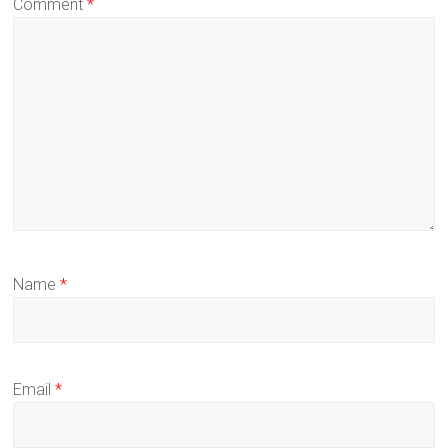
Comment
*
Name
*
Email
*