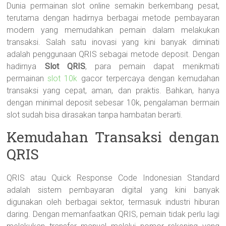
Dunia permainan slot online semakin berkembang pesat,
terutama dengan hadirnya berbagai metode pembayaran
modern yang memudahkan pemain dalam melakukan
transaksi. Salah satu inovasi yang kini banyak diminati
adalah penggunaan QRIS sebagai metode deposit. Dengan
hadirnya
Slot QRIS
, para pemain dapat menikmati
permainan
slot 10k
gacor terpercaya dengan kemudahan
transaksi yang cepat, aman, dan praktis. Bahkan, hanya
dengan minimal deposit sebesar 10k, pengalaman bermain
slot sudah bisa dirasakan tanpa hambatan berarti.
Kemudahan Transaksi dengan
QRIS
QRIS atau Quick Response Code Indonesian Standard
adalah sistem pembayaran digital yang kini banyak
digunakan oleh berbagai sektor, termasuk industri hiburan
daring. Dengan memanfaatkan QRIS, pemain tidak perlu lagi