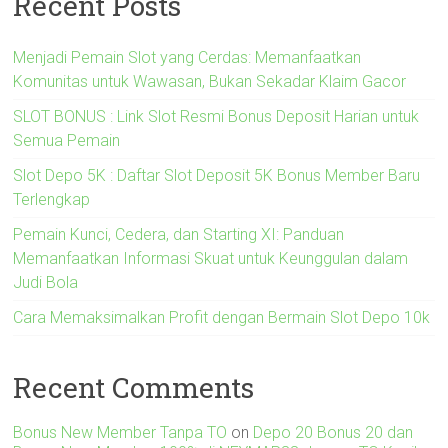
Recent Posts
Menjadi Pemain Slot yang Cerdas: Memanfaatkan
Komunitas untuk Wawasan, Bukan Sekadar Klaim Gacor
SLOT BONUS : Link Slot Resmi Bonus Deposit Harian untuk
Semua Pemain
Slot Depo 5K : Daftar Slot Deposit 5K Bonus Member Baru
Terlengkap
Pemain Kunci, Cedera, dan Starting XI: Panduan
Memanfaatkan Informasi Skuat untuk Keunggulan dalam
Judi Bola
Cara Memaksimalkan Profit dengan Bermain Slot Depo 10k
Recent Comments
Bonus New Member Tanpa TO
on
Depo 20 Bonus 20 dan