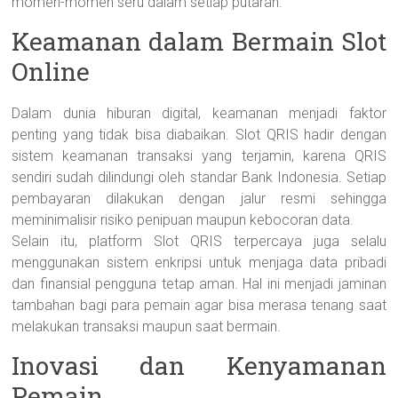
momen-momen seru dalam setiap putaran.
Keamanan dalam Bermain Slot
Online
Dalam dunia hiburan digital, keamanan menjadi faktor
penting yang tidak bisa diabaikan. Slot QRIS hadir dengan
sistem keamanan transaksi yang terjamin, karena QRIS
sendiri sudah dilindungi oleh standar Bank Indonesia. Setiap
pembayaran dilakukan dengan jalur resmi sehingga
meminimalisir risiko penipuan maupun kebocoran data.
Selain itu, platform Slot QRIS terpercaya juga selalu
menggunakan sistem enkripsi untuk menjaga data pribadi
dan finansial pengguna tetap aman. Hal ini menjadi jaminan
tambahan bagi para pemain agar bisa merasa tenang saat
melakukan transaksi maupun saat bermain.
Inovasi dan Kenyamanan
Pemain