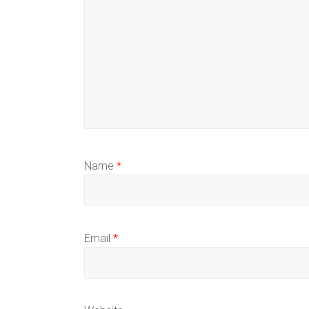
Name
*
Email
*