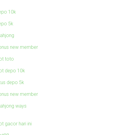
epo 10k
epo 5k
ahjong
onus new member
ot toto
lot depo 10k
itus depo 5k
onus new member
ahjong ways
ot gacor hari ini