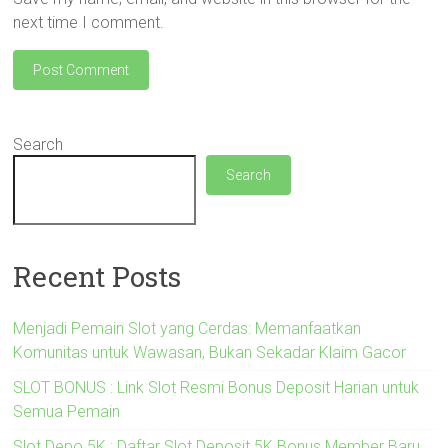
next time I comment.
Search
Search
Recent Posts
Menjadi Pemain Slot yang Cerdas: Memanfaatkan
Komunitas untuk Wawasan, Bukan Sekadar Klaim Gacor
SLOT BONUS : Link Slot Resmi Bonus Deposit Harian untuk
Semua Pemain
Slot Depo 5K : Daftar Slot Deposit 5K Bonus Member Baru