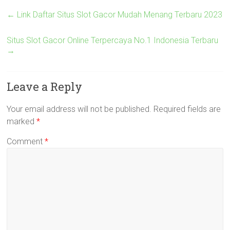
←
Link Daftar Situs Slot Gacor Mudah Menang Terbaru 2023
Situs Slot Gacor Online Terpercaya No.1 Indonesia Terbaru
→
Leave a Reply
Your email address will not be published.
Required fields are
marked
*
Comment
*