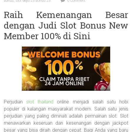
bonus
,
slot depo 25 bonus 25
0 Comment
Raih Kemenangan Besar
dengan Judi Slot Bonus New
Member 100% di Sini
Perjudian
slot thailand
online menjadi salah satu hobi
populer di kalangan masyarakat modern. Salah satu jenis
perjudian yang paling diminati adalah permainan slot. Slot
menawarkan keseruan dan kesenangan dengan jackpot
besar yang bisa diraih dengan cepat. Bagi Anda yang baru