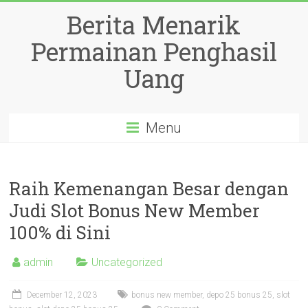
Skip
Berita Menarik
to
content
Permainan Penghasil
Uang
Menu
Raih Kemenangan Besar dengan
Judi Slot Bonus New Member
100% di Sini
admin
Uncategorized
December 12, 2023
bonus new member
,
depo 25 bonus 25
,
slot