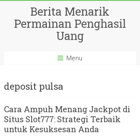
Skip
Berita Menarik
to
content
Permainan Penghasil
Uang
Menu
deposit pulsa
Cara Ampuh Menang Jackpot di
Situs Slot777: Strategi Terbaik
untuk Kesuksesan Anda