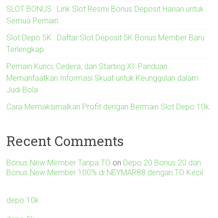
SLOT BONUS : Link Slot Resmi Bonus Deposit Harian untuk
Semua Pemain
Slot Depo 5K : Daftar Slot Deposit 5K Bonus Member Baru
Terlengkap
Pemain Kunci, Cedera, dan Starting XI: Panduan
Memanfaatkan Informasi Skuat untuk Keunggulan dalam
Judi Bola
Cara Memaksimalkan Profit dengan Bermain Slot Depo 10k
Recent Comments
Bonus New Member Tanpa TO
on
Depo 20 Bonus 20 dan
Bonus New Member 100% di NEYMAR88 dengan TO Kecil
depo 10k