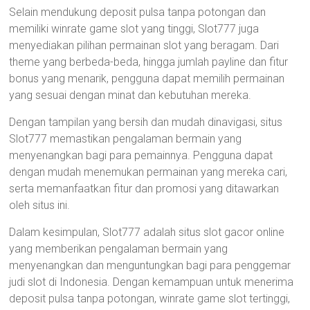
Selain mendukung deposit pulsa tanpa potongan dan
memiliki winrate game slot yang tinggi, Slot777 juga
menyediakan pilihan permainan slot yang beragam. Dari
theme yang berbeda-beda, hingga jumlah payline dan fitur
bonus yang menarik, pengguna dapat memilih permainan
yang sesuai dengan minat dan kebutuhan mereka.
Dengan tampilan yang bersih dan mudah dinavigasi, situs
Slot777 memastikan pengalaman bermain yang
menyenangkan bagi para pemainnya. Pengguna dapat
dengan mudah menemukan permainan yang mereka cari,
serta memanfaatkan fitur dan promosi yang ditawarkan
oleh situs ini.
Dalam kesimpulan, Slot777 adalah situs slot gacor online
yang memberikan pengalaman bermain yang
menyenangkan dan menguntungkan bagi para penggemar
judi slot di Indonesia. Dengan kemampuan untuk menerima
deposit pulsa tanpa potongan, winrate game slot tertinggi,