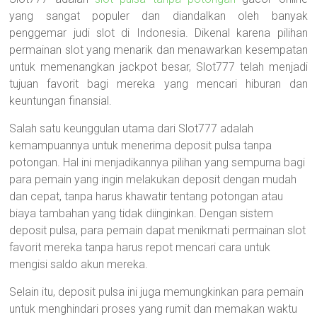
yang sangat populer dan diandalkan oleh banyak
penggemar judi slot di Indonesia. Dikenal karena pilihan
permainan slot yang menarik dan menawarkan kesempatan
untuk memenangkan jackpot besar, Slot777 telah menjadi
tujuan favorit bagi mereka yang mencari hiburan dan
keuntungan finansial.
Salah satu keunggulan utama dari Slot777 adalah
kemampuannya untuk menerima deposit pulsa tanpa
potongan. Hal ini menjadikannya pilihan yang sempurna bagi
para pemain yang ingin melakukan deposit dengan mudah
dan cepat, tanpa harus khawatir tentang potongan atau
biaya tambahan yang tidak diinginkan. Dengan sistem
deposit pulsa, para pemain dapat menikmati permainan slot
favorit mereka tanpa harus repot mencari cara untuk
mengisi saldo akun mereka.
Selain itu, deposit pulsa ini juga memungkinkan para pemain
untuk menghindari proses yang rumit dan memakan waktu