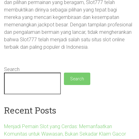
dan pilihan permainan yang beragam, Slot777 telah
membuktikan dirinya sebagai pilihan yang tepat bagi
mereka yang mencari kegembiraan dan kesempatan
memenangkan jackpot besar. Dengan tampilan profesional
dan pengalaman bermain yang lancar, tidak mengherankan
bahwa Slot777 telah menjadi salah satu situs slot online
terbaik dan paling populer di Indonesia.
Search
Search
Recent Posts
Menjadi Pemain Slot yang Cerdas: Memanfaatkan
Komunitas untuk Wawasan, Bukan Sekadar Klaim Gacor