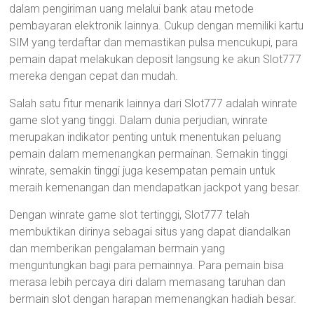
dalam pengiriman uang melalui bank atau metode
pembayaran elektronik lainnya. Cukup dengan memiliki kartu
SIM yang terdaftar dan memastikan pulsa mencukupi, para
pemain dapat melakukan deposit langsung ke akun Slot777
mereka dengan cepat dan mudah.
Salah satu fitur menarik lainnya dari Slot777 adalah winrate
game slot yang tinggi. Dalam dunia perjudian, winrate
merupakan indikator penting untuk menentukan peluang
pemain dalam memenangkan permainan. Semakin tinggi
winrate, semakin tinggi juga kesempatan pemain untuk
meraih kemenangan dan mendapatkan jackpot yang besar.
Dengan winrate game slot tertinggi, Slot777 telah
membuktikan dirinya sebagai situs yang dapat diandalkan
dan memberikan pengalaman bermain yang
menguntungkan bagi para pemainnya. Para pemain bisa
merasa lebih percaya diri dalam memasang taruhan dan
bermain slot dengan harapan memenangkan hadiah besar.