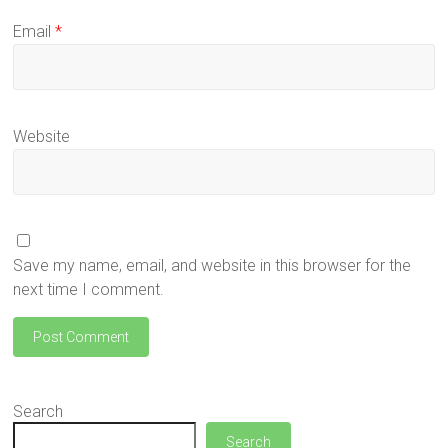
Email
*
Website
Save my name, email, and website in this browser for the
next time I comment.
Search
Search