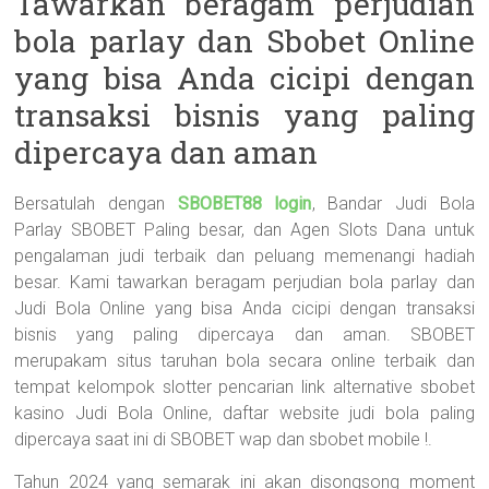
Tawarkan beragam perjudian
bola parlay dan Sbobet Online
yang bisa Anda cicipi dengan
transaksi bisnis yang paling
dipercaya dan aman
Bersatulah dengan
SBOBET88 login
, Bandar Judi Bola
Parlay SBOBET Paling besar, dan Agen Slots Dana untuk
pengalaman judi terbaik dan peluang memenangi hadiah
besar. Kami tawarkan beragam perjudian bola parlay dan
Judi Bola Online yang bisa Anda cicipi dengan transaksi
bisnis yang paling dipercaya dan aman. SBOBET
merupakam situs taruhan bola secara online terbaik dan
tempat kelompok slotter pencarian link alternative sbobet
kasino Judi Bola Online, daftar website judi bola paling
dipercaya saat ini di SBOBET wap dan sbobet mobile !.
Tahun 2024 yang semarak ini akan disongsong moment