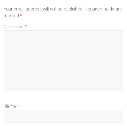
Your email address will not be published.
Required fields are
marked
*
Comment
*
Name
*