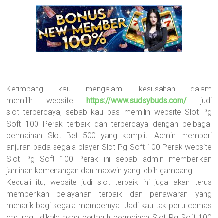
Ketimbang kau mengalami kesusahan dalam
memilih website
https://www.sudsybuds.com/
judi
slot terpercaya, sebab kau pas memilih website Slot Pg
Soft 100 Perak terbaik dan terpercaya dengan pelbagai
permainan Slot Bet 500 yang komplit. Admin memberi
anjuran pada segala player Slot Pg Soft 100 Perak website
Slot Pg Soft 100 Perak ini sebab admin memberikan
jaminan kemenangan dan maxwin yang lebih gampang.
Kecuali itu, website judi slot terbaik ini juga akan terus
memberikan pelayanan terbaik dan penawaran yang
menarik bagi segala membernya. Jadi kau tak perlu cemas
dan ragu dikala akan bertaruh permainan Slot Pg Soft 100