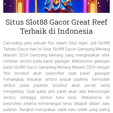
Situs Slot88 Gacor Great Reef
Terbaik di Indonesia
Cascading yaitu sebuah fitur dalam Situs Agen Judi Slot88
Terbaru Gacor Hari Ini Situs Slot88 Gacor Gampang Menang
Maxwin 2024 Gampang Menang yang menghasilkan efek
runtuhan simbol pada panel gulungan. Mekanisme gulungan
pada Slot88 Gacor Gampang Menang Maxwin 2024 dengan
fitur tersebut akan berprofesi saat panel gulungan
menangkap keluaran simbol sesuai paylines. Kemudian
simbol pada paylines tersebut akan pecah serta
menghilang. Saat pada grid panel akan ada kekosongan
simbol, sehingga simbol baru turun. Mekanisme ini
berprofesi selama kemenangan terus didapat dalam satu
putaran. Rungkat merupakan salah satu istilah yang paling