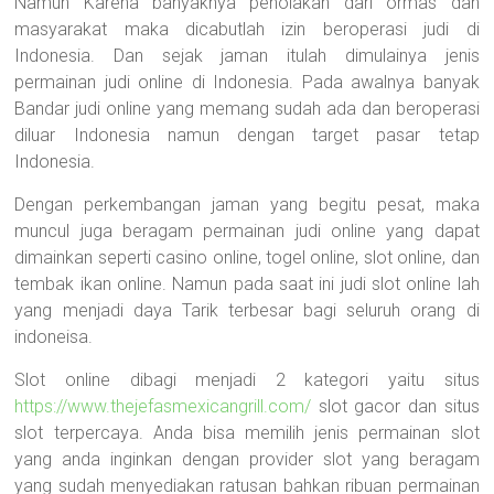
Namun Karena banyaknya penolakan dari ormas dan
masyarakat maka dicabutlah izin beroperasi judi di
Indonesia. Dan sejak jaman itulah dimulainya jenis
permainan judi online di Indonesia. Pada awalnya banyak
Bandar judi online yang memang sudah ada dan beroperasi
diluar Indonesia namun dengan target pasar tetap
Indonesia.
Dengan perkembangan jaman yang begitu pesat, maka
muncul juga beragam permainan judi online yang dapat
dimainkan seperti casino online, togel online, slot online, dan
tembak ikan online. Namun pada saat ini judi slot online lah
yang menjadi daya Tarik terbesar bagi seluruh orang di
indoneisa.
Slot online dibagi menjadi 2 kategori yaitu situs
https://www.thejefasmexicangrill.com/
slot gacor dan situs
slot terpercaya. Anda bisa memilih jenis permainan slot
yang anda inginkan dengan provider slot yang beragam
yang sudah menyediakan ratusan bahkan ribuan permainan