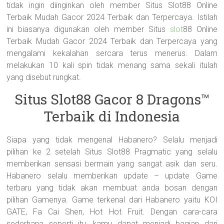
tidak ingin diinginkan oleh member Situs Slot88 Online
Terbaik Mudah Gacor 2024 Terbaik dan Terpercaya. Istilah
ini biasanya digunakan oleh member Situs
slot
88 Online
Terbaik Mudah Gacor 2024 Terbaik dan Terpercaya yang
mengalami kekalahan sercara terus menerus. Dalam
melakukan 10 kali spin tidak menang sama sekali itulah
yang disebut rungkat.
Situs Slot88 Gacor 8 Dragons™
Terbaik di Indonesia
Siapa yang tidak mengenal Habanero? Selalu menjadi
pilihan ke 2 setelah Situs Slot88 Pragmatic yang selalu
memberikan sensasi bermain yang sangat asik dan seru.
Habanero selalu memberikan update – update Game
terbaru yang tidak akan membuat anda bosan dengan
pilihan Gamenya. Game terkenal dari Habanero yaitu KOI
GATE, Fa Cai Shen, Hot Hot Fruit. Dengan cara-cara
sederhana seperti itu, kamu dapat menjadi bagian dari