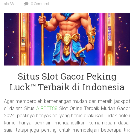
slot88
0 Comment
Situs Slot Gacor Peking
Luck™ Terbaik di Indonesia
Agar memperoleh kemenangan mudah dan meraih jackpot
di dalam Situs
AIRBET88
Slot Online Terbaik Mudah Gacor
2024, pastinya banyak hal yang harus dilakukan. Tidak boleh
kamu hanya bermain mengandalkan kemampuan dasar
saja, tetapi juga penting untuk mempelajari beberapa trik