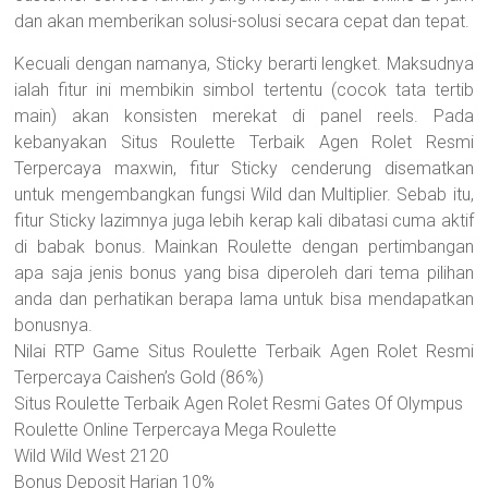
dan akan memberikan solusi-solusi secara cepat dan tepat.
Kecuali dengan namanya, Sticky berarti lengket. Maksudnya
ialah fitur ini membikin simbol tertentu (cocok tata tertib
main) akan konsisten merekat di panel reels. Pada
kebanyakan Situs Roulette Terbaik Agen Rolet Resmi
Terpercaya maxwin, fitur Sticky cenderung disematkan
untuk mengembangkan fungsi Wild dan Multiplier. Sebab itu,
fitur Sticky lazimnya juga lebih kerap kali dibatasi cuma aktif
di babak bonus. Mainkan Roulette dengan pertimbangan
apa saja jenis bonus yang bisa diperoleh dari tema pilihan
anda dan perhatikan berapa lama untuk bisa mendapatkan
bonusnya.
Nilai RTP Game Situs Roulette Terbaik Agen Rolet Resmi
Terpercaya Caishen’s Gold (86%)
Situs Roulette Terbaik Agen Rolet Resmi Gates Of Olympus
Roulette Online Terpercaya Mega Roulette
Wild Wild West 2120
Bonus Deposit Harian 10%