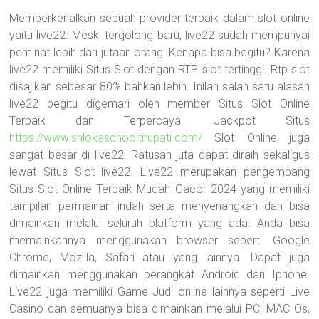
Memperkenalkan sebuah provider terbaik dalam slot online
yaitu live22. Meski tergolong baru, live22 sudah mempunyai
peminat lebih dari jutaan orang. Kenapa bisa begitu? Karena
live22 memiliki Situs Slot dengan RTP slot tertinggi. Rtp slot
disajikan sebesar 80% bahkan lebih. Inilah salah satu alasan
live22 begitu digemari oleh member Situs Slot Online
Terbaik dan Terpercaya. Jackpot Situs
https://www.shlokaschooltirupati.com/
Slot Online juga
sangat besar di live22. Ratusan juta dapat diraih sekaligus
lewat Situs Slot live22. Live22 merupakan pengembang
Situs Slot Online Terbaik Mudah Gacor 2024 yang memiliki
tampilan permainan indah serta menyenangkan dan bisa
dimainkan melalui seluruh platform yang ada. Anda bisa
memainkannya menggunakan browser seperti Google
Chrome, Mozilla, Safari atau yang lainnya. Dapat juga
dimainkan menggunakan perangkat Android dan Iphone.
Live22 juga memiliki Game Judi online lainnya seperti Live
Casino dan semuanya bisa dimainkan melalui PC, MAC Os,