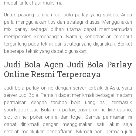
mudah untuk hasil maksimal.
Untuk pasang taruhan judi bola parlay yang sukses, Anda
perlu menggunakan tips dan strategi khusus. Menggunakan
mix parlay sebagai pilihan utama dapat mempermudah
memperoleh kemenangan. Namun, keberhasilan tersebut
tergantung pada teknik dan strategi yang digunakan. Berikut
beberapa teknik yang dapat digunakan:
Judi Bola Agen Judi Bola Parlay
Online Resmi Terpercaya
Judi bola parlay online dengan server terbaik di Asia, yaitu
server Judi Bola. Pemain dapat menikmati berbagai macam
permainan dengan taruhan bola uang asli, termasuk
sportsbook Judi Bola, mix parlay, casino online, live casino,
slot online, poker online, dan togel. Semua permainan ini
dapat dinikmati dengan menggunakan satu akun saja
setelah melakukan pendaftaran. Nikmati hobi bermain judi