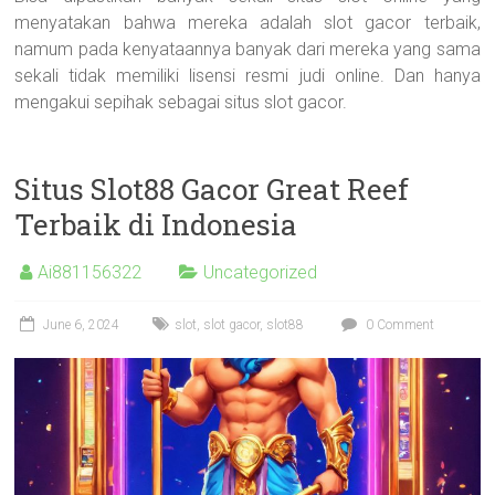
menyatakan bahwa mereka adalah slot gacor terbaik,
namum pada kenyataannya banyak dari mereka yang sama
sekali tidak memiliki lisensi resmi judi online. Dan hanya
mengakui sepihak sebagai situs slot gacor.
Situs Slot88 Gacor Great Reef
Terbaik di Indonesia
Ai881156322
Uncategorized
June 6, 2024
slot
,
slot gacor
,
slot88
0 Comment