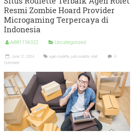
Situs Roulette Terbaik Agen Rolet
Resmi Zombie Hoard Provider
Microgaming Terpercaya di
Indonesia
Ai881156322
Uncategorized
June 12, 2024
agen roulette
,
judi roulette
,
rolet
0
Comment