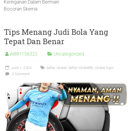
Keringanan Dalam Bermain
Bocoran Skema
Tips Menang Judi Bola Yang
Tepat Dan Benar
Ai881156322
Uncategorized
June 1, 2024
daftar sbobet
,
daftar sbobet88
,
sbobet login
0 Comment