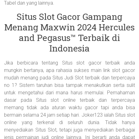
Tabel dan yang lainnya.
Situs Slot Gacor Gampang
Menang Maxwin 2024 Hercules
and Pegasus™ Terbaik di
Indonesia
Jika berbicara tentang Situs slot gacor terbaik anda
mungkin bertanya, apa rahasia sukses main link slot gacor
mudah menang pada Situs Judi Slot terbaik dan terpercaya
no 1? Sistem taruhan bisa tampak menakutkan serta sulit
untuk mengetahui dari mana harus memulai. Pemahaman
dasar pada Situs slot online terbaik dan terpercaya
memang tidak ada aturan waktu gacor tapi anda bisa
bermain selama 24 jam setiap hari. Joker123 ialah Situs slot
online yang terkenal di seluruh dunia. Tidak hanya
menyediakan Situs Slot, tetapi juga menyediakan berbagai
jenis permainan judi online lainnya. Ini berarti anda dapat