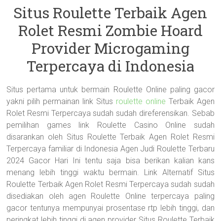
Situs Roulette Terbaik Agen
Rolet Resmi Zombie Hoard
Provider Microgaming
Terpercaya di Indonesia
Situs pertama untuk bermain Roulette Online paling gacor
yakni pilih permainan link Situs
roulette online
Terbaik Agen
Rolet Resmi Terpercaya sudah sudah direferensikan. Sebab
pemilihan games link Roulette Casino Online sudah
disarankan oleh Situs Roulette Terbaik Agen Rolet Resmi
Terpercaya familiar di Indonesia Agen Judi Roulette Terbaru
2024 Gacor Hari Ini tentu saja bisa berikan kalian kans
menang lebih tinggi waktu bermain. Link Alternatif Situs
Roulette Terbaik Agen Rolet Resmi Terpercaya sudah sudah
disediakan oleh agen Roulette Online terpercaya paling
gacor tentunya mempunyai prosentase rtp lebih tinggi, dan
peringkat lebih tinggi di agen provider Situs Roulette Terbaik