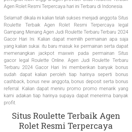
Agen Rolet Resmi Terpercaya hari ini Terbaru di Indonesia.
Selamat! dikala ini kalian telah sukses menjadi anggota Situs
Roulette Terbaik Agen Rolet Resmi Terpercaya legal
Gampang Menang Agen Judi Roulette Terbaru Terbaru 2024
Gacor Hari Ini. Kalian dapat memilih permainan apa saja
yang kalian sukai. itu baru masuk ke permainan serta dapat
memenangkan jackpot maxwin pada permainan Situs
gacor legal Roulette Online. Agen Judi Roulette Terbaru
Terbaru 2024 Gacor Hari Ini memberikan banyak bonus
sudah dapat kalian peroleh tiap harinya seperti bonus
cashback, bonus new anggota, bonus deposit serta bonus
referral. Kalian dapat meniru promo promo menarik yang
kami adakan tiap harinya supaya dapat menerima banyak
profit.
Situs Roulette Terbaik Agen
Rolet Resmi Terpercaya