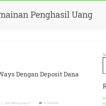
rmainan Penghasil Uang
S
 Ways Dengan Deposit Dana
M
s 2
,
slot mahjong ways 3
0 Comment
M