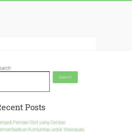
earch
Search
Recent Posts
enjadi Pemain Slot yang Cerdas:
emanfaatkan Komunitas untuk Wawasan,