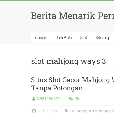
Skip
to
Berita Menarik Pe
content
Casino
Judi Bola
Slot
Sitemap
slot mahjong ways 3
Situs Slot Gacor Mahjong
Tanpa Potongan
Ai881156322
Slot
April 27, 2024
slot mahjong
,
slot mahjong way