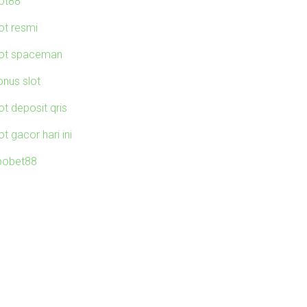
lot88
ot resmi
lot spaceman
onus slot
ot deposit qris
ot gacor hari ini
bobet88