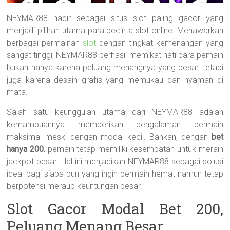
NEYMAR88 hadir sebagai situs slot paling gacor yang
menjadi pilihan utama para pecinta slot online. Menawarkan
berbagai permainan
slot
dengan tingkat kemenangan yang
sangat tinggi, NEYMAR88 berhasil memikat hati para pemain
bukan hanya karena peluang menangnya yang besar, tetapi
juga karena desain grafis yang memukau dan nyaman di
mata.
Salah satu keunggulan utama dari NEYMAR88 adalah
kemampuannya memberikan pengalaman bermain
maksimal meski dengan modal kecil. Bahkan, dengan
bet
hanya 200
, pemain tetap memiliki kesempatan untuk meraih
jackpot besar. Hal ini menjadikan NEYMAR88 sebagai solusi
ideal bagi siapa pun yang ingin bermain hemat namun tetap
berpotensi meraup keuntungan besar.
Slot Gacor Modal Bet 200,
Peluang Menang Besar