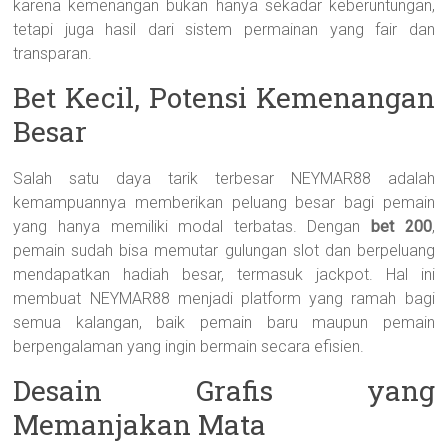
karena kemenangan bukan hanya sekadar keberuntungan,
tetapi juga hasil dari sistem permainan yang fair dan
transparan.
Bet Kecil, Potensi Kemenangan
Besar
Salah satu daya tarik terbesar NEYMAR88 adalah
kemampuannya memberikan peluang besar bagi pemain
yang hanya memiliki modal terbatas. Dengan
bet 200
,
pemain sudah bisa memutar gulungan slot dan berpeluang
mendapatkan hadiah besar, termasuk jackpot. Hal ini
membuat NEYMAR88 menjadi platform yang ramah bagi
semua kalangan, baik pemain baru maupun pemain
berpengalaman yang ingin bermain secara efisien.
Desain Grafis yang
Memanjakan Mata