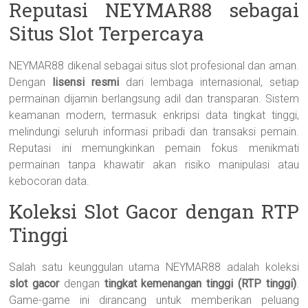
Reputasi NEYMAR88 sebagai
Situs Slot Terpercaya
NEYMAR88 dikenal sebagai situs slot profesional dan aman.
Dengan
lisensi resmi
dari lembaga internasional, setiap
permainan dijamin berlangsung adil dan transparan. Sistem
keamanan modern, termasuk enkripsi data tingkat tinggi,
melindungi seluruh informasi pribadi dan transaksi pemain.
Reputasi ini memungkinkan pemain fokus menikmati
permainan tanpa khawatir akan risiko manipulasi atau
kebocoran data.
Koleksi Slot Gacor dengan RTP
Tinggi
Salah satu keunggulan utama NEYMAR88 adalah koleksi
slot gacor
dengan
tingkat kemenangan tinggi (RTP tinggi)
.
Game-game ini dirancang untuk memberikan peluang