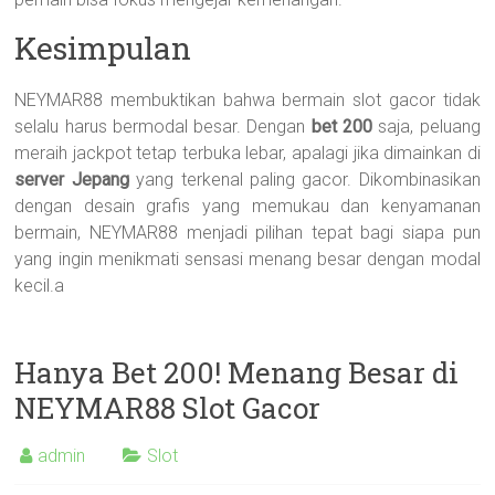
Kesimpulan
NEYMAR88 membuktikan bahwa bermain slot gacor tidak
selalu harus bermodal besar. Dengan
bet 200
saja, peluang
meraih jackpot tetap terbuka lebar, apalagi jika dimainkan di
server Jepang
yang terkenal paling gacor. Dikombinasikan
dengan desain grafis yang memukau dan kenyamanan
bermain, NEYMAR88 menjadi pilihan tepat bagi siapa pun
yang ingin menikmati sensasi menang besar dengan modal
kecil.a
Hanya Bet 200! Menang Besar di
NEYMAR88 Slot Gacor
admin
Slot