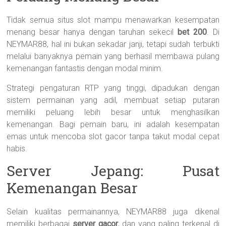
Tidak semua situs slot mampu menawarkan kesempatan
menang besar hanya dengan taruhan sekecil
bet 200
. Di
NEYMAR88, hal ini bukan sekadar janji, tetapi sudah terbukti
melalui banyaknya pemain yang berhasil membawa pulang
kemenangan fantastis dengan modal minim.
Strategi pengaturan RTP yang tinggi, dipadukan dengan
sistem permainan yang adil, membuat setiap putaran
memiliki peluang lebih besar untuk menghasilkan
kemenangan. Bagi pemain baru, ini adalah kesempatan
emas untuk mencoba slot gacor tanpa takut modal cepat
habis.
Server Jepang: Pusat
Kemenangan Besar
Selain kualitas permainannya, NEYMAR88 juga dikenal
memiliki berbagai
server gacor
, dan yang paling terkenal di