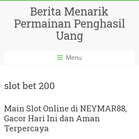
Skip
Berita Menarik
to
content
Permainan Penghasil
Uang
Menu
slot bet 200
Main Slot Online di NEYMAR88,
Gacor Hari Ini dan Aman
Terpercaya