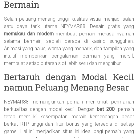
Bermain
Selain peluang menang tinggi, kualitas visual menjadi salah
satu daya tarik utama NEYMAR88. Desain grafis yang
memukau dan modern
membuat pemain merasa nyaman
selama bermain, seolah berada di kasino sungguhan.
Animasi yang halus, warna yang menarik, dan tampilan yang
intuitif memberikan pengalaman bermain yang imersif,
membuat setiap putaran slot lebih seru dan menghibur.
Bertaruh dengan Modal Kecil
namun Peluang Menang Besar
NEYMAR88 memungkinkan pemain menikmati permainan
berkualitas dengan modal kecil. Dengan
bet 200
, pemain
tetap memiliki kesempatan meraih kemenangan besar
berkat RTP tinggi dan fitur bonus yang tersedia di setiap
game. Hal ini menjadikan situs ini ideal bagi pemain yang