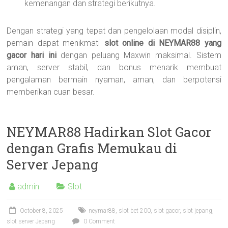
kemenangan dan strategi berikutnya.
Dengan strategi yang tepat dan pengelolaan modal disiplin,
pemain dapat menikmati
slot online di NEYMAR88 yang
gacor hari ini
dengan peluang Maxwin maksimal. Sistem
aman, server stabil, dan bonus menarik membuat
pengalaman bermain nyaman, aman, dan berpotensi
memberikan cuan besar.
NEYMAR88 Hadirkan Slot Gacor
dengan Grafis Memukau di
Server Jepang
admin
Slot
October 8, 2025
neymar88
,
slot bet 200
,
slot gacor
,
slot jepang
,
slot server Jepang
0 Comment