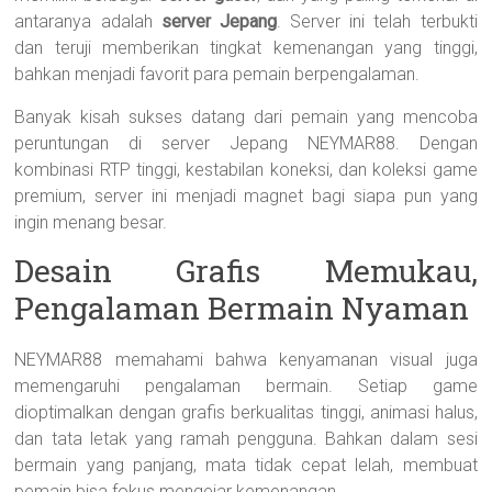
antaranya adalah
server Jepang
. Server ini telah terbukti
dan teruji memberikan tingkat kemenangan yang tinggi,
bahkan menjadi favorit para pemain berpengalaman.
Banyak kisah sukses datang dari pemain yang mencoba
peruntungan di server Jepang NEYMAR88. Dengan
kombinasi RTP tinggi, kestabilan koneksi, dan koleksi game
premium, server ini menjadi magnet bagi siapa pun yang
ingin menang besar.
Desain Grafis Memukau,
Pengalaman Bermain Nyaman
NEYMAR88 memahami bahwa kenyamanan visual juga
memengaruhi pengalaman bermain. Setiap game
dioptimalkan dengan grafis berkualitas tinggi, animasi halus,
dan tata letak yang ramah pengguna. Bahkan dalam sesi
bermain yang panjang, mata tidak cepat lelah, membuat
pemain bisa fokus mengejar kemenangan.