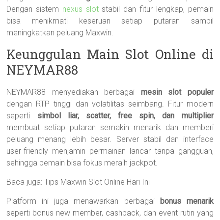
Dengan sistem
nexus slot
stabil dan fitur lengkap, pemain
bisa menikmati keseruan setiap putaran sambil
meningkatkan peluang Maxwin.
Keunggulan Main Slot Online di
NEYMAR88
NEYMAR88 menyediakan berbagai
mesin slot populer
dengan RTP tinggi dan volatilitas seimbang. Fitur modern
seperti
simbol liar, scatter, free spin, dan multiplier
membuat setiap putaran semakin menarik dan memberi
peluang menang lebih besar. Server stabil dan interface
user-friendly menjamin permainan lancar tanpa gangguan,
sehingga pemain bisa fokus meraih jackpot.
Baca juga: Tips Maxwin Slot Online Hari Ini
Platform ini juga menawarkan berbagai
bonus menarik
seperti bonus new member, cashback, dan event rutin yang