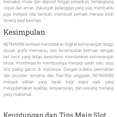
transaksi, mulai dari deposit hingga penarikan, berlangsung
cepat dan aman. Dukungan pelanggan yang siap membantu
juga menjadi nilai tambah, membuat pemain merasa lebih
tenang saat bermain.
Kesimpulan
NEYMAR88 berhasil memadukan tingkat kemenangan tinggi,
desain grafis memukau, dan kesempatan bermain dengan
bet kecil yang tetap berpotensi memberikan kemenangan
besar. Kombinasi ini membuatnya menjadi salah satu situs
slot paling gacor di Indonesia. Dengan koleksi permainan
dari provider ternama dan fitur-fitur unggulan, NEYMAR88
menjadi pilihan yang layak bagi siapa saja yang
mengutamakan kualitas, kenyamanan, dan peluang menang
yang maksimal.
Keuntungan dan Tips Main Slot