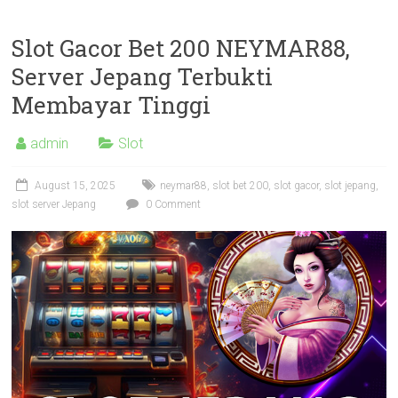
Slot Gacor Bet 200 NEYMAR88,
Server Jepang Terbukti
Membayar Tinggi
admin
Slot
August 15, 2025
neymar88
,
slot bet 200
,
slot gacor
,
slot jepang
,
slot server Jepang
0 Comment