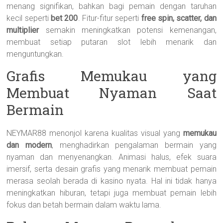
menang signifikan, bahkan bagi pemain dengan taruhan
kecil seperti
bet 200
. Fitur-fitur seperti
free spin, scatter, dan
multiplier
semakin meningkatkan potensi kemenangan,
membuat setiap putaran slot lebih menarik dan
menguntungkan.
Grafis Memukau yang
Membuat Nyaman Saat
Bermain
NEYMAR88 menonjol karena kualitas visual yang
memukau
dan modern
, menghadirkan pengalaman bermain yang
nyaman dan menyenangkan. Animasi halus, efek suara
imersif, serta desain grafis yang menarik membuat pemain
merasa seolah berada di kasino nyata. Hal ini tidak hanya
meningkatkan hiburan, tetapi juga membuat pemain lebih
fokus dan betah bermain dalam waktu lama.