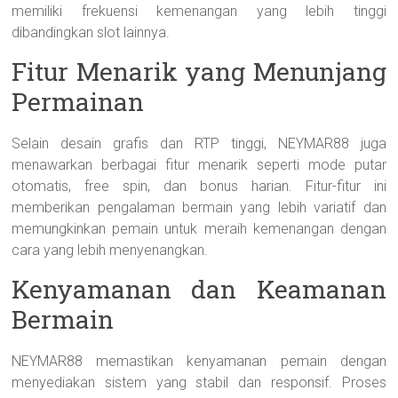
memiliki frekuensi kemenangan yang lebih tinggi
dibandingkan slot lainnya.
Fitur Menarik yang Menunjang
Permainan
Selain desain grafis dan RTP tinggi, NEYMAR88 juga
menawarkan berbagai fitur menarik seperti mode putar
otomatis, free spin, dan bonus harian. Fitur-fitur ini
memberikan pengalaman bermain yang lebih variatif dan
memungkinkan pemain untuk meraih kemenangan dengan
cara yang lebih menyenangkan.
Kenyamanan dan Keamanan
Bermain
NEYMAR88 memastikan kenyamanan pemain dengan
menyediakan sistem yang stabil dan responsif. Proses