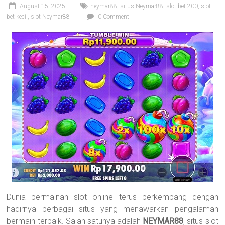
August 15, 2025
neymar88
,
situs Neymar88
,
slot bet 200
,
slot
bet kecil
,
slot Neymar88
0 Comment
Dunia permainan slot online terus berkembang dengan
hadirnya berbagai situs yang menawarkan pengalaman
bermain terbaik. Salah satunya adalah
NEYMAR88
, situs slot