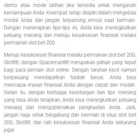
demo atau mode latihan jika tersedia untuk mengasah
kemampuan Anda. Keempat, tetap disiplin dalam mengelola
modal Anda dan jangan terpancing emosi saat bermain.
Dengan menerapkan tips-tips ini, Anda bisa meningkatkan
peluang menang dan menuju kesuksesan finansial melalui
permainan slot bet 200.
Menuju kesuksesan finansial melalui permainan slot bet 200,
Slot88, dengan Spaceman88 merupakan pilihan yang tepat
bagi para pemain slot online. Dengan taruhan kecil namun
berpeluang mendapatkan hadiah besar, Anda bisa
mencapai impian finansial Anda dengan cepat dan mudah.
Selain itu, dengan berbagai keuntungan dan tips menang
yang bisa Anda terapkan, Anda bisa meningkatkan peluang
menang dan mengoptimalkan penghasilan Anda. Jadi,
jangan ragu untuk bergabung dan bermain di situs slot bet
200, Slot88, dan raih kesuksesan finansial Anda sekarang
juga!