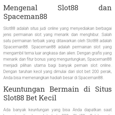
Mengenal Slot88 dan
Spaceman88
Slot88 adalah situs judi online yang menyediakan berbagai
jenis permainan slot yang menarik dan menghibur. Salah
satu permainan terbaik yang ditawarkan oleh Slot88 adalah
Spaceman88. Spaceman88 adalah permainan slot yang
mengambil tema luar angkasa dan alien. Dengan grafis yang
menarik dan fitur bonus yang menguntungkan, Spaceman88
menjadi pilihan utama bagi banyak pemain slot online.
Dengan taruhan kecil yang dimulai dari slot bet 200 perak,
Anda bisa memenangkan hadiah besar di Spaceman88.
Keuntungan Bermain di Situs
Slot88 Bet Kecil
Ada banyak keuntungan yang bisa Anda dapatkan saat