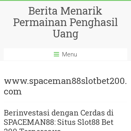
Skip
Berita Menarik
to
content
Permainan Penghasil
Uang
Menu
www.spaceman88slotbet200.
com
Berinvestasi dengan Cerdas di
SPACEMAN88: Situs Slot88 Bet