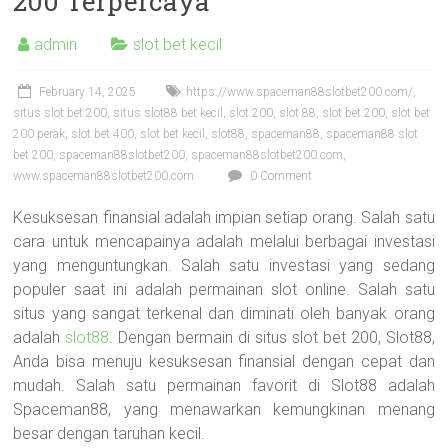
200 Terpercaya
admin
slot bet kecil
February 14, 2025
https://www.spaceman88slotbet200.com/
,
situs slot bet 200
,
situs slot88 bet kecil
,
slot 200
,
slot 88
,
slot bet 200
,
slot bet
200 perak
,
slot bet 400
,
slot bet kecil
,
slot88
,
spaceman88
,
spaceman88 slot
bet 200
,
spaceman88slotbet200
,
spaceman88slotbet200.com
,
www.spaceman88slotbet200.com
0 Comment
Kesuksesan finansial adalah impian setiap orang. Salah satu
cara untuk mencapainya adalah melalui berbagai investasi
yang menguntungkan. Salah satu investasi yang sedang
populer saat ini adalah permainan slot online. Salah satu
situs yang sangat terkenal dan diminati oleh banyak orang
adalah
slot88
. Dengan bermain di situs slot bet 200, Slot88,
Anda bisa menuju kesuksesan finansial dengan cepat dan
mudah. Salah satu permainan favorit di Slot88 adalah
Spaceman88, yang menawarkan kemungkinan menang
besar dengan taruhan kecil.