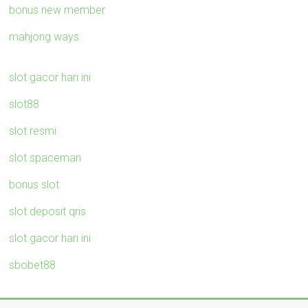
bonus new member
mahjong ways
slot gacor hari ini
slot88
slot resmi
slot spaceman
bonus slot
slot deposit qris
slot gacor hari ini
sbobet88