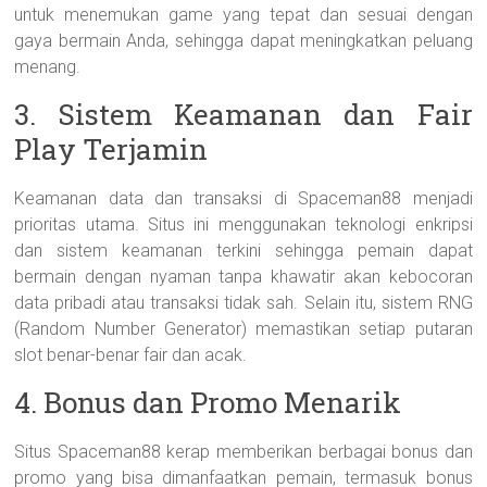
untuk menemukan game yang tepat dan sesuai dengan
gaya bermain Anda, sehingga dapat meningkatkan peluang
menang.
3. Sistem Keamanan dan Fair
Play Terjamin
Keamanan data dan transaksi di Spaceman88 menjadi
prioritas utama. Situs ini menggunakan teknologi enkripsi
dan sistem keamanan terkini sehingga pemain dapat
bermain dengan nyaman tanpa khawatir akan kebocoran
data pribadi atau transaksi tidak sah. Selain itu, sistem RNG
(Random Number Generator) memastikan setiap putaran
slot benar-benar fair dan acak.
4. Bonus dan Promo Menarik
Situs Spaceman88 kerap memberikan berbagai bonus dan
promo yang bisa dimanfaatkan pemain, termasuk bonus