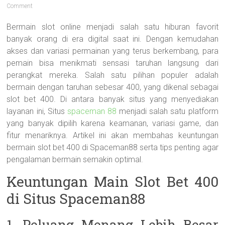
Comment
Bermain slot online menjadi salah satu hiburan favorit
banyak orang di era digital saat ini. Dengan kemudahan
akses dan variasi permainan yang terus berkembang, para
pemain bisa menikmati sensasi taruhan langsung dari
perangkat mereka. Salah satu pilihan populer adalah
bermain dengan taruhan sebesar 400, yang dikenal sebagai
slot bet 400. Di antara banyak situs yang menyediakan
layanan ini, Situs
spaceman 88
menjadi salah satu platform
yang banyak dipilih karena keamanan, variasi game, dan
fitur menariknya. Artikel ini akan membahas keuntungan
bermain slot bet 400 di Spaceman88 serta tips penting agar
pengalaman bermain semakin optimal.
Keuntungan Main Slot Bet 400
di Situs Spaceman88
1. Peluang Menang Lebih Besar