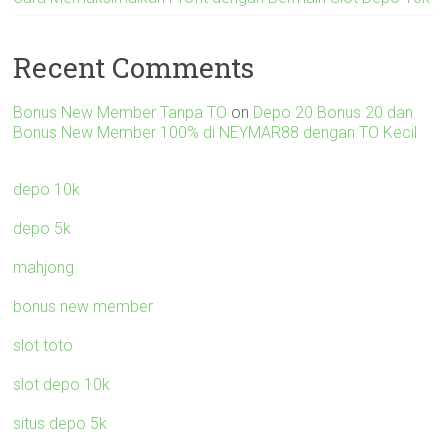
Recent Comments
Bonus New Member Tanpa TO
on
Depo 20 Bonus 20 dan
Bonus New Member 100% di NEYMAR88 dengan TO Kecil
depo 10k
depo 5k
mahjong
bonus new member
slot toto
slot depo 10k
situs depo 5k