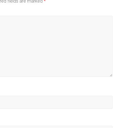
red fields are marked
*