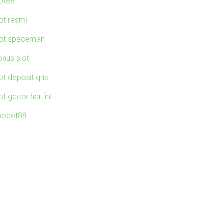
lot88
ot resmi
lot spaceman
onus slot
ot deposit qris
ot gacor hari ini
bobet88