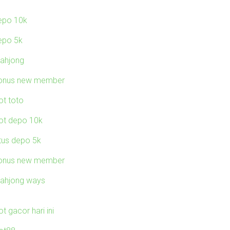
epo 10k
epo 5k
ahjong
onus new member
ot toto
lot depo 10k
itus depo 5k
onus new member
ahjong ways
ot gacor hari ini