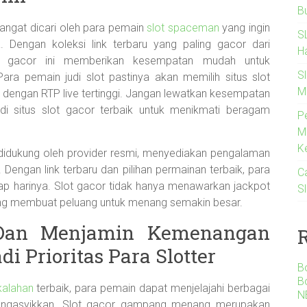
B
angat dicari oleh para pemain
slot spaceman
yang ingin
S
 Dengan koleksi link terbaru yang paling gacor dari
H
ot gacor ini memberikan kesempatan mudah untuk
S
ra pemain judi slot pastinya akan memilih situs slot
M
 dengan RTP live tertinggi. Jangan lewatkan kesempatan
di situs slot gacor terbaik untuk menikmati beragam
P
M
K
 didukung oleh provider resmi, menyediakan pengalaman
engan link terbaru dan pilihan permainan terbaik, para
C
p harinya. Slot gacor tidak hanya menawarkan jackpot
S
i yang membuat peluang untuk menang semakin besar.
k Dan Menjamin Kemenangan
i Prioritas Para Slotter
B
B
kalahan
terbaik, para pemain dapat menjelajahi berbagai
N
mengasyikkan. Slot gacor gampang menang merupakan