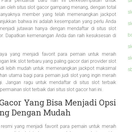
Para pendaftar baru hari ini berkesempatan untuk
s
n oleh situs slot gacor gampang menang, dengan total
sl
ri banyaknya member yang telah memenangkan jackpot
unjukkan bahwa ini adalah kesempatan yang perlu Anda
s
njadi jutawan hanya dengan mendaftar di situs slot
b
cor. Dapatkan kemenangan Anda dan raih kesuksesan di
sl
caya yang menjadi favorit para pemain untuk meraih
sl
n link slot terbaru yang paling gacor dari provider slot
adi lebih mudah untuk memenangkan jackpot maksimal
s
ilihan utama bagi para pemain judi slot yang ingin meraih
i. Jangan ragu untuk mendaftar di situs slot terbaik
mainan slot terbaik dari situs slot gacor hari ini.
Gacor Yang Bisa Menjadi Opsi
ng Dengan Mudah
 resmi yang menjadi favorit para pemain untuk meraih