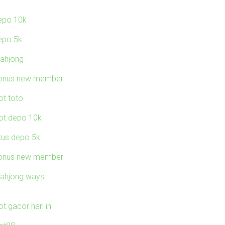
epo 10k
epo 5k
ahjong
onus new member
ot toto
lot depo 10k
itus depo 5k
onus new member
ahjong ways
ot gacor hari ini