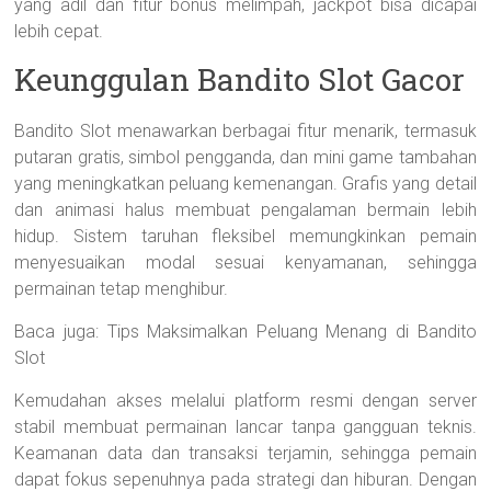
yang adil dan fitur bonus melimpah, jackpot bisa dicapai
lebih cepat.
Keunggulan Bandito Slot Gacor
Bandito Slot menawarkan berbagai fitur menarik, termasuk
putaran gratis, simbol pengganda, dan mini game tambahan
yang meningkatkan peluang kemenangan. Grafis yang detail
dan animasi halus membuat pengalaman bermain lebih
hidup. Sistem taruhan fleksibel memungkinkan pemain
menyesuaikan modal sesuai kenyamanan, sehingga
permainan tetap menghibur.
Baca juga: Tips Maksimalkan Peluang Menang di Bandito
Slot
Kemudahan akses melalui platform resmi dengan server
stabil membuat permainan lancar tanpa gangguan teknis.
Keamanan data dan transaksi terjamin, sehingga pemain
dapat fokus sepenuhnya pada strategi dan hiburan. Dengan