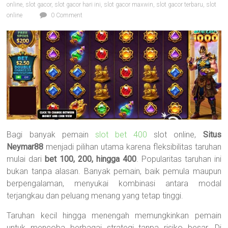
online
,
slot gacor
,
slot gacor hari ini
,
slot gacor maxwin
,
slot gacor terbaru
,
slot
online
0 Comment
Bagi banyak pemain
slot bet 400
slot online,
Situs
Neymar88
menjadi pilihan utama karena fleksibilitas taruhan
mulai dari
bet 100, 200, hingga 400
. Popularitas taruhan ini
bukan tanpa alasan. Banyak pemain, baik pemula maupun
berpengalaman, menyukai kombinasi antara modal
terjangkau dan peluang menang yang tetap tinggi.
Taruhan kecil hingga menengah memungkinkan pemain
untuk mencoba berbagai strategi tanpa risiko besar. Di