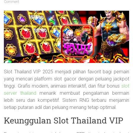
Comment
Slot Thailand VIP 2025 menjadi pilihan favorit bagi pemain
yang mencari platform slot gacor dengan peluang jackpot
tinggi. Grafis modern, animasi interaktif, dan fitur bonus
slot
server thailand
menarik membuat pengalaman bermain
lebih seru dan kompetitif. Sistem RNG terbaru menjamin
setiap putaran adil dan peluang menang tetap optimal.
Keunggulan Slot Thailand VIP