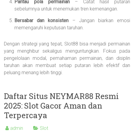
Pantau pola permainan
– Catat hasil putaran
sebelumnya untuk menemukan tren kemenangan.
Bersabar dan konsisten
– Jangan biarkan emosi
memengaruhi keputusan taruhan.
Dengan strategi yang tepat, Slot88 bisa menjadi permainan
yang menghibur sekaligus menguntungkan. Fokus pada
pengelolaan modal, pemahaman permainan, dan disiplin
taruhan akan membuat setiap putaran lebih efektif dan
peluang menang lebih tinggi.
Daftar Situs NEYMAR88 Resmi
2025: Slot Gacor Aman dan
Terpercaya
admin
Slot