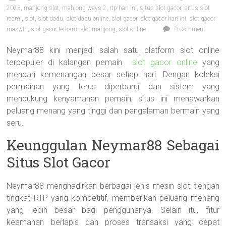
2025
,
mahjong slot
,
mahjong ways 2
,
rtp hari ini
,
situs slot gacor
,
situs slot
resmi
,
slot
,
slot dadu
,
slot dadu online
,
slot gacor
,
slot gacor hari ini
,
slot gacor
maxwin
,
slot gacor terbaru
,
slot mahjong
,
slot online
0 Comment
Neymar88 kini menjadi salah satu platform slot online
terpopuler di kalangan pemain
slot gacor online
yang
mencari kemenangan besar setiap hari. Dengan koleksi
permainan yang terus diperbarui dan sistem yang
mendukung kenyamanan pemain, situs ini menawarkan
peluang menang yang tinggi dan pengalaman bermain yang
seru.
Keunggulan Neymar88 Sebagai
Situs Slot Gacor
Neymar88 menghadirkan berbagai jenis mesin slot dengan
tingkat RTP yang kompetitif, memberikan peluang menang
yang lebih besar bagi penggunanya. Selain itu, fitur
keamanan berlapis dan proses transaksi yang cepat