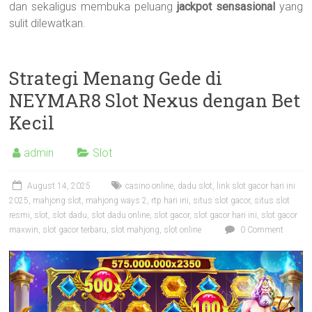
dan sekaligus membuka peluang
jackpot sensasional
yang
sulit dilewatkan.
Strategi Menang Gede di
NEYMAR8 Slot Nexus dengan Bet
Kecil
admin
Slot
August 14, 2025
casino online
,
dadu slot
,
link slot gacor hari ini
2025
,
mahjong slot
,
mahjong ways 2
,
rtp hari ini
,
situs slot gacor
,
situs slot
resmi
,
slot
,
slot dadu
,
slot dadu online
,
slot gacor
,
slot gacor hari ini
,
slot gacor
maxwin
,
slot gacor terbaru
,
slot mahjong
,
slot online
0 Comment