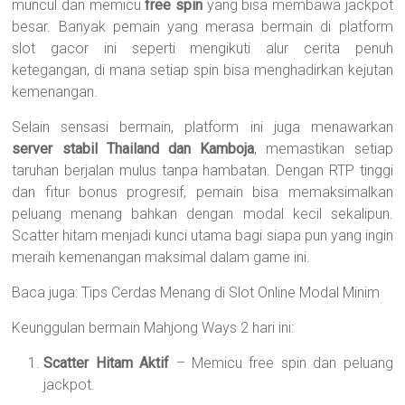
muncul dan memicu
free spin
yang bisa membawa jackpot
besar. Banyak pemain yang merasa bermain di platform
slot gacor ini seperti mengikuti alur cerita penuh
ketegangan, di mana setiap spin bisa menghadirkan kejutan
kemenangan.
Selain sensasi bermain, platform ini juga menawarkan
server stabil Thailand dan Kamboja
, memastikan setiap
taruhan berjalan mulus tanpa hambatan. Dengan RTP tinggi
dan fitur bonus progresif, pemain bisa memaksimalkan
peluang menang bahkan dengan modal kecil sekalipun.
Scatter hitam menjadi kunci utama bagi siapa pun yang ingin
meraih kemenangan maksimal dalam game ini.
Baca juga: Tips Cerdas Menang di Slot Online Modal Minim
Keunggulan bermain Mahjong Ways 2 hari ini:
Scatter Hitam Aktif
– Memicu free spin dan peluang
jackpot.