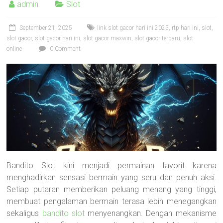
admin
Slot
September 21, 2025
link slot gacor hari ini 2025
,
rtp hari ini
,
slot
,
slot gacor
,
slot gacor hari ini
,
slot gacor maxwin
,
slot gacor terbaru
,
slot
online
0 Comment
Bandito Slot kini menjadi permainan favorit karena
menghadirkan sensasi bermain yang seru dan penuh aksi.
Setiap putaran memberikan peluang menang yang tinggi,
membuat pengalaman bermain terasa lebih menegangkan
sekaligus
bandito slot
menyenangkan. Dengan mekanisme