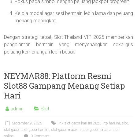
Fokus pada simbol dengan peluang jackpot progresif.
Kelola modal agar sesi bermain lebih lama dan peluang
menang meningkat.
Dengan strategi tepat, Slot Thailand VIP 2025 memberikan
pengalaman bermain yang menyenangkan sekaligus
peluang kemenangan lebih besar.
NEYMAR88: Platform Resmi
Slot88 Gampang Menang Setiap
Hari
admin
Slot
September 9, 2025
link slot gacor hari ini 2025
,
rtp hari ini
,
slot
,
slot gacor
,
slot gacor hari ini
,
slot gacor maxwin
,
slot gacor terbaru
,
slot
online
0 Comment