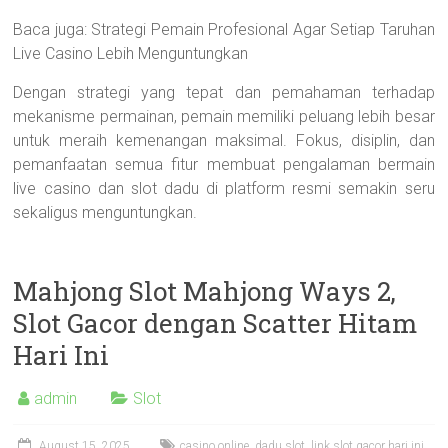
Baca juga: Strategi Pemain Profesional Agar Setiap Taruhan
Live Casino Lebih Menguntungkan
Dengan strategi yang tepat dan pemahaman terhadap
mekanisme permainan, pemain memiliki peluang lebih besar
untuk meraih kemenangan maksimal. Fokus, disiplin, dan
pemanfaatan semua fitur membuat pengalaman bermain
live casino dan slot dadu di platform resmi semakin seru
sekaligus menguntungkan.
Mahjong Slot Mahjong Ways 2,
Slot Gacor dengan Scatter Hitam
Hari Ini
admin
Slot
August 15, 2025
casino online
,
dadu slot
,
link slot gacor hari ini