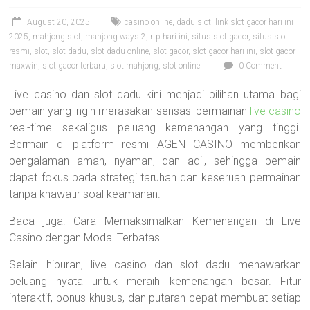
August 20, 2025
casino online
,
dadu slot
,
link slot gacor hari ini
2025
,
mahjong slot
,
mahjong ways 2
,
rtp hari ini
,
situs slot gacor
,
situs slot
resmi
,
slot
,
slot dadu
,
slot dadu online
,
slot gacor
,
slot gacor hari ini
,
slot gacor
maxwin
,
slot gacor terbaru
,
slot mahjong
,
slot online
0 Comment
Live casino dan slot dadu kini menjadi pilihan utama bagi
pemain yang ingin merasakan sensasi permainan
live casino
real-time sekaligus peluang kemenangan yang tinggi.
Bermain di platform resmi AGEN CASINO memberikan
pengalaman aman, nyaman, dan adil, sehingga pemain
dapat fokus pada strategi taruhan dan keseruan permainan
tanpa khawatir soal keamanan.
Baca juga: Cara Memaksimalkan Kemenangan di Live
Casino dengan Modal Terbatas
Selain hiburan, live casino dan slot dadu menawarkan
peluang nyata untuk meraih kemenangan besar. Fitur
interaktif, bonus khusus, dan putaran cepat membuat setiap