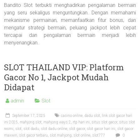
Bandito Slot terbukti menghadirkan pengalaman bermain
yang seru sekaligus menguntungkan. Dengan memahami
mekanisme permainan, memanfaatkan fitur bonus, dan
mengatur strategi bermain, peluang jackpot lebih cepat
tercapai dan pengalaman bermain menjadi lebih
menyenangkan.
SLOT THAILAND VIP: Platform
Gacor No 1, Jackpot Mudah
Didapat
admin
Slot
September 17, 2025
casino online
,
dadu slot
,
link slot gacor hari
ini 2025
,
mahjong slot
,
mahjong ways 2
,
rtp hari ini
,
situs slot gacor
,
situs slot
resmi
,
slot
,
slot dadu
,
slot dadu online
,
slot gacor
,
slot gacor hari ini
,
slot gacor
maxwin
,
slot gacor terbaru
,
slot mahjong
,
slot online
,
slot777
0