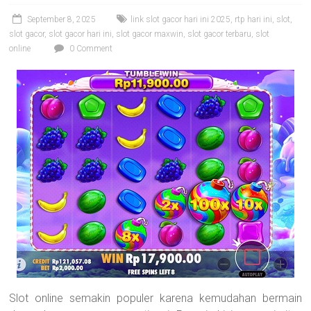
September 8, 2025
link slot gacor hari ini 2025
,
rtp hari ini
,
slot
,
slot gacor
,
slot gacor hari ini
,
slot gacor maxwin
,
slot gacor terbaru
,
slot
online
0 Comment
Slot online semakin populer karena kemudahan bermain