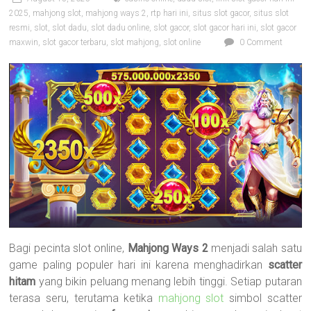
2025
,
mahjong slot
,
mahjong ways 2
,
rtp hari ini
,
situs slot gacor
,
situs slot
resmi
,
slot
,
slot dadu
,
slot dadu online
,
slot gacor
,
slot gacor hari ini
,
slot gacor
maxwin
,
slot gacor terbaru
,
slot mahjong
,
slot online
0 Comment
Bagi pecinta slot online,
Mahjong Ways 2
menjadi salah satu
game paling populer hari ini karena menghadirkan
scatter
hitam
yang bikin peluang menang lebih tinggi. Setiap putaran
terasa seru, terutama ketika
mahjong slot
simbol scatter