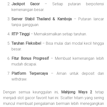
Jackpot Gacor
– Setiap putaran berpotensi
kemenangan besar.
Server Stabil Thailand & Kamboja
– Putaran lancar
tanpa gangguan.
RTP Tinggi
– Memaksimalkan setiap taruhan.
Taruhan Fleksibel
– Bisa mulai dari modal kecil hingga
besar.
Fitur Bonus Progresif
– Membuat kemenangan lebih
mudah dicapai.
Platform Terpercaya
– Aman untuk deposit dan
withdraw.
Dengan semua keunggulan ini,
Mahjong Ways 2
tetap
menjadi slot gacor favorit hari ini. Scatter hitam yang sering
muncul membuat pengalaman bermain lebih menegangkan