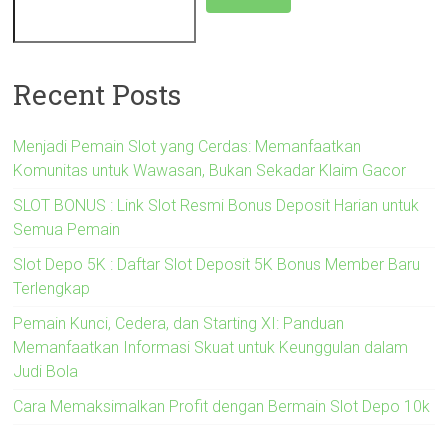
Recent Posts
Menjadi Pemain Slot yang Cerdas: Memanfaatkan
Komunitas untuk Wawasan, Bukan Sekadar Klaim Gacor
SLOT BONUS : Link Slot Resmi Bonus Deposit Harian untuk
Semua Pemain
Slot Depo 5K : Daftar Slot Deposit 5K Bonus Member Baru
Terlengkap
Pemain Kunci, Cedera, dan Starting XI: Panduan
Memanfaatkan Informasi Skuat untuk Keunggulan dalam
Judi Bola
Cara Memaksimalkan Profit dengan Bermain Slot Depo 10k