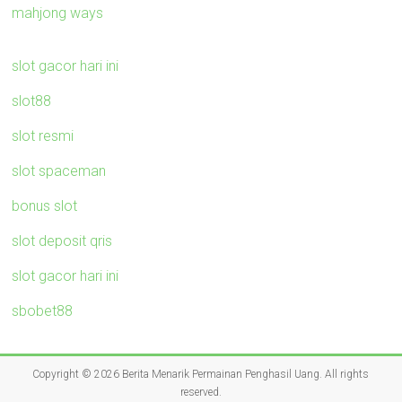
mahjong ways
slot gacor hari ini
slot88
slot resmi
slot spaceman
bonus slot
slot deposit qris
slot gacor hari ini
sbobet88
Copyright © 2026
Berita Menarik Permainan Penghasil Uang
. All rights
reserved.