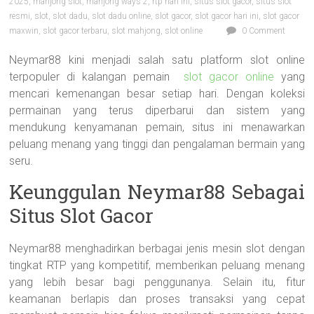
2025
,
mahjong slot
,
mahjong ways 2
,
rtp hari ini
,
situs slot gacor
,
situs slot
resmi
,
slot
,
slot dadu
,
slot dadu online
,
slot gacor
,
slot gacor hari ini
,
slot gacor
maxwin
,
slot gacor terbaru
,
slot mahjong
,
slot online
0 Comment
Neymar88 kini menjadi salah satu platform slot online
terpopuler di kalangan pemain
slot gacor online
yang
mencari kemenangan besar setiap hari. Dengan koleksi
permainan yang terus diperbarui dan sistem yang
mendukung kenyamanan pemain, situs ini menawarkan
peluang menang yang tinggi dan pengalaman bermain yang
seru.
Keunggulan Neymar88 Sebagai
Situs Slot Gacor
Neymar88 menghadirkan berbagai jenis mesin slot dengan
tingkat RTP yang kompetitif, memberikan peluang menang
yang lebih besar bagi penggunanya. Selain itu, fitur
keamanan berlapis dan proses transaksi yang cepat