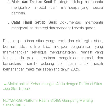
Mulai dari Taruhan Kecil
: Strategi bertahap membantu
mengontrol modal dan memperpanjang durasi
bermain.
Catat Hasil Setiap Sesi
: Dokumentasi membantu
mengevaluasi strategi dan mengenali mesin gacor.
Dengan pemilihan situs yang tepat dan strategi disiplin,
bermain slot online bisa menjadi pengalaman yang
menyenangkan sekaligus menguntungkan. Pemain yang
fokus pada pola permainan, pengelolaan modal, dan
konsistensi memiliki peluang lebih besar untuk meraih
kemenangan maksimal sepanjang tahun 2025.
←
Maksimalkan Keberuntungan Anda dengan Daftar di Situs
Judi Slot Terbaik
NEYMAR88: Platform Resmi Slot88 Gampang Menang
Setiap Hari
→