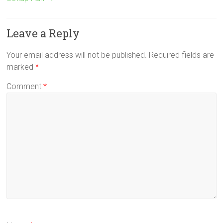
Leave a Reply
Your email address will not be published.
Required fields are
marked
*
Comment
*