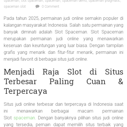
spaceman
,
slot spaceman
,
spaceman
,
spaceman demo
,
spaceman pragmatic
,
spaceman slot
0 Comment
Pada tahun 2025, permainan judi online semakin populer di
kalangan masyarakat Indonesia. Salah satu permainan yang
banyak diminati adalah Slot Spaceman. Slot Spaceman
merupakan permainan judi online yang menawarkan
keseruan dan keuntungan yang luar biasa. Dengan tampilan
grafis yang menarik dan fitur-fitur menarik, permainan ini
menjadi favorit di berbagai situs judi online.
Menjadi Raja Slot di Situs
Terbesar Paling Cuan &
Terpercaya
Situs judi online terbesar dan terpercaya di Indonesia saat
ini menawarkan berbagai macam permainan
Slot
spaceman
. Dengan banyaknya pilihan situs judi online
yang tersedia, pemain dapat memilih situs terbaik yang