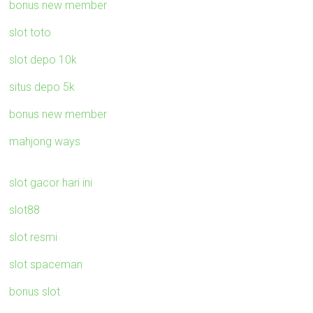
bonus new member
slot toto
slot depo 10k
situs depo 5k
bonus new member
mahjong ways
slot gacor hari ini
slot88
slot resmi
slot spaceman
bonus slot