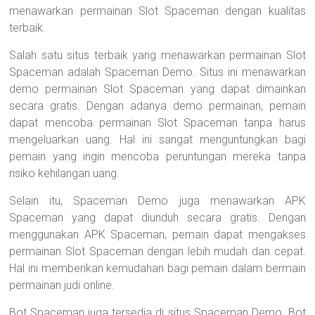
menawarkan permainan Slot Spaceman dengan kualitas
terbaik.
Salah satu situs terbaik yang menawarkan permainan Slot
Spaceman adalah Spaceman Demo. Situs ini menawarkan
demo permainan Slot Spaceman yang dapat dimainkan
secara gratis. Dengan adanya demo permainan, pemain
dapat mencoba permainan Slot Spaceman tanpa harus
mengeluarkan uang. Hal ini sangat menguntungkan bagi
pemain yang ingin mencoba peruntungan mereka tanpa
risiko kehilangan uang.
Selain itu, Spaceman Demo juga menawarkan APK
Spaceman yang dapat diunduh secara gratis. Dengan
menggunakan APK Spaceman, pemain dapat mengakses
permainan Slot Spaceman dengan lebih mudah dan cepat.
Hal ini memberikan kemudahan bagi pemain dalam bermain
permainan judi online.
Bot Spaceman juga tersedia di situs Spaceman Demo. Bot