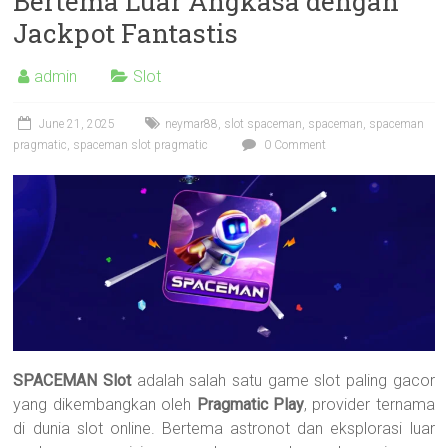
Bertema Luar Angkasa dengan
Jackpot Fantastis
admin
Slot
June 21, 2025
neymar88
,
slot spaceman
,
spaceman
,
spaceman
pragmatic
,
spaceman slot pragmatic
0 Comment
SPACEMAN Slot
adalah salah satu game slot paling gacor
yang dikembangkan oleh
Pragmatic Play
, provider ternama
di dunia slot online. Bertema astronot dan eksplorasi luar