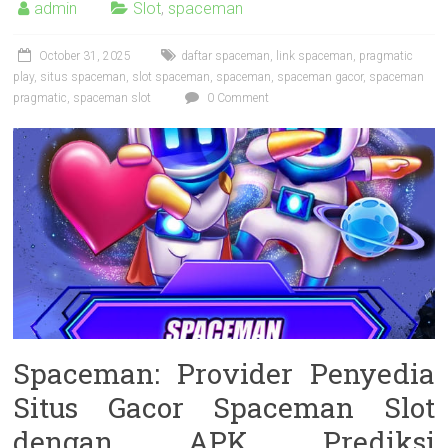
admin
Slot
,
spaceman
October 31, 2025
daftar spaceman
,
link spaceman
,
pragmatic
play
,
situs spaceman
,
slot spaceman
,
spaceman
,
spaceman gacor
,
spaceman
pragmatic
,
spaceman slot
0 Comment
Spaceman: Provider Penyedia
Situs Gacor Spaceman Slot
dengan APK Prediksi