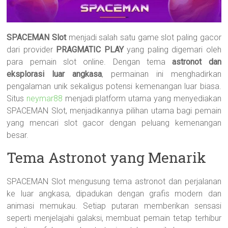
SPACEMAN Slot
menjadi salah satu game slot paling gacor
dari provider
PRAGMATIC PLAY
yang paling digemari oleh
para pemain slot online. Dengan tema
astronot dan
eksplorasi luar angkasa
, permainan ini menghadirkan
pengalaman unik sekaligus potensi kemenangan luar biasa.
Situs
neymar88
menjadi platform utama yang menyediakan
SPACEMAN Slot, menjadikannya pilihan utama bagi pemain
yang mencari slot gacor dengan peluang kemenangan
besar.
Tema Astronot yang Menarik
SPACEMAN Slot mengusung tema astronot dan perjalanan
ke luar angkasa, dipadukan dengan grafis modern dan
animasi memukau. Setiap putaran memberikan sensasi
seperti menjelajahi galaksi, membuat pemain tetap terhibur