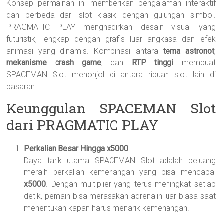
Konsep permainan ini memberikan pengalaman interaktif
dan berbeda dari slot klasik dengan gulungan simbol.
PRAGMATIC PLAY menghadirkan desain visual yang
futuristik, lengkap dengan grafis luar angkasa dan efek
animasi yang dinamis. Kombinasi antara
tema astronot
,
mekanisme crash game
, dan
RTP tinggi
membuat
SPACEMAN Slot menonjol di antara ribuan slot lain di
pasaran.
Keunggulan SPACEMAN Slot
dari PRAGMATIC PLAY
Perkalian Besar Hingga x5000
Daya tarik utama SPACEMAN Slot adalah peluang
meraih perkalian kemenangan yang bisa mencapai
x5000
. Dengan multiplier yang terus meningkat setiap
detik, pemain bisa merasakan adrenalin luar biasa saat
menentukan kapan harus menarik kemenangan.