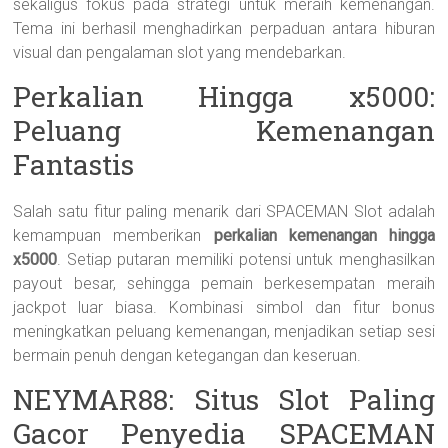
sekaligus fokus pada strategi untuk meraih kemenangan.
Tema ini berhasil menghadirkan perpaduan antara hiburan
visual dan pengalaman slot yang mendebarkan.
Perkalian Hingga x5000:
Peluang Kemenangan
Fantastis
Salah satu fitur paling menarik dari SPACEMAN Slot adalah
kemampuan memberikan
perkalian kemenangan hingga
x5000
. Setiap putaran memiliki potensi untuk menghasilkan
payout besar, sehingga pemain berkesempatan meraih
jackpot luar biasa. Kombinasi simbol dan fitur bonus
meningkatkan peluang kemenangan, menjadikan setiap sesi
bermain penuh dengan ketegangan dan keseruan.
NEYMAR88: Situs Slot Paling
Gacor Penyedia SPACEMAN