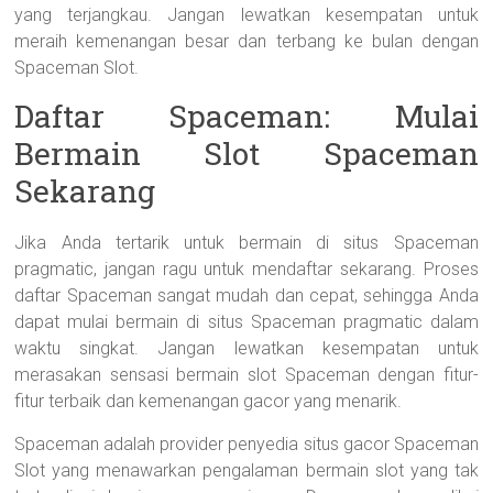
yang terjangkau. Jangan lewatkan kesempatan untuk
meraih kemenangan besar dan terbang ke bulan dengan
Spaceman Slot.
Daftar Spaceman: Mulai
Bermain Slot Spaceman
Sekarang
Jika Anda tertarik untuk bermain di situs Spaceman
pragmatic, jangan ragu untuk mendaftar sekarang. Proses
daftar Spaceman sangat mudah dan cepat, sehingga Anda
dapat mulai bermain di situs Spaceman pragmatic dalam
waktu singkat. Jangan lewatkan kesempatan untuk
merasakan sensasi bermain slot Spaceman dengan fitur-
fitur terbaik dan kemenangan gacor yang menarik.
Spaceman adalah provider penyedia situs gacor Spaceman
Slot yang menawarkan pengalaman bermain slot yang tak