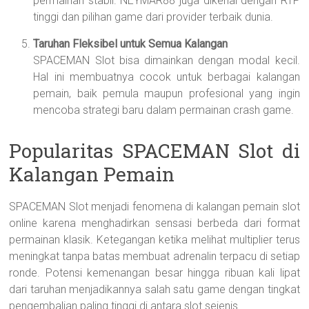
permainan stabil. NEYMAR88 juga dikenal dengan RTP
tinggi dan pilihan game dari provider terbaik dunia.
Taruhan Fleksibel untuk Semua Kalangan
SPACEMAN Slot bisa dimainkan dengan modal kecil.
Hal ini membuatnya cocok untuk berbagai kalangan
pemain, baik pemula maupun profesional yang ingin
mencoba strategi baru dalam permainan crash game.
Popularitas SPACEMAN Slot di
Kalangan Pemain
SPACEMAN Slot menjadi fenomena di kalangan pemain slot
online karena menghadirkan sensasi berbeda dari format
permainan klasik. Ketegangan ketika melihat multiplier terus
meningkat tanpa batas membuat adrenalin terpacu di setiap
ronde. Potensi kemenangan besar hingga ribuan kali lipat
dari taruhan menjadikannya salah satu game dengan tingkat
pengembalian paling tinggi di antara slot sejenis.