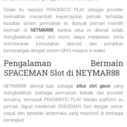
Selain itu, reputasi PRAGMATIC PLAY sebagai provider
berkualitas menambah kepercayaan pemain terhadap
keadilan sistem permainan ini. Banyak pemain memilih
bermain di
NEYMAR88
, karena situs ini dikenal selalu
menghadirkan versi slot resmi, tanpa manipulasi, serta
memberikan kemudahan deposit dan penarikan
kemenangan dengan sistem QRIS maupun e-wallet.
Pengalaman Bermain
SPACEMAN Slot di NEYMAR88
NEYMAR88 dikenal luas sebagai
situs slot gacor
yang
menghadirkan berbagai permainan terbaik dari provider
ternama, termasuk PRAGMATIC PLAY. Melalui platform ini,
pemain dapat menikmati SPACEMAN Slot dengan server
cepat dan tampilan antarmuka yang responsif di berbagai
perangkat.