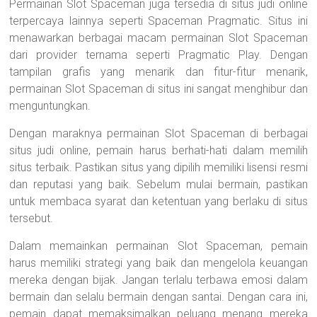
Permainan Slot Spaceman juga tersedia di situs judi online
terpercaya lainnya seperti Spaceman Pragmatic. Situs ini
menawarkan berbagai macam permainan Slot Spaceman
dari provider ternama seperti Pragmatic Play. Dengan
tampilan grafis yang menarik dan fitur-fitur menarik,
permainan Slot Spaceman di situs ini sangat menghibur dan
menguntungkan.
Dengan maraknya permainan Slot Spaceman di berbagai
situs judi online, pemain harus berhati-hati dalam memilih
situs terbaik. Pastikan situs yang dipilih memiliki lisensi resmi
dan reputasi yang baik. Sebelum mulai bermain, pastikan
untuk membaca syarat dan ketentuan yang berlaku di situs
tersebut.
Dalam memainkan permainan Slot Spaceman, pemain
harus memiliki strategi yang baik dan mengelola keuangan
mereka dengan bijak. Jangan terlalu terbawa emosi dalam
bermain dan selalu bermain dengan santai. Dengan cara ini,
pemain dapat memaksimalkan peluang menang mereka