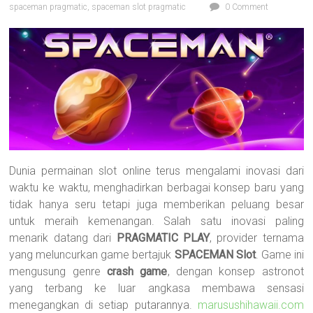
spaceman pragmatic
,
spaceman slot pragmatic
0 Comment
Dunia permainan slot online terus mengalami inovasi dari
waktu ke waktu, menghadirkan berbagai konsep baru yang
tidak hanya seru tetapi juga memberikan peluang besar
untuk meraih kemenangan. Salah satu inovasi paling
menarik datang dari
PRAGMATIC PLAY
, provider ternama
yang meluncurkan game bertajuk
SPACEMAN Slot
. Game ini
mengusung genre
crash game
, dengan konsep astronot
yang terbang ke luar angkasa membawa sensasi
menegangkan di setiap putarannya.
marusushihawaii.com