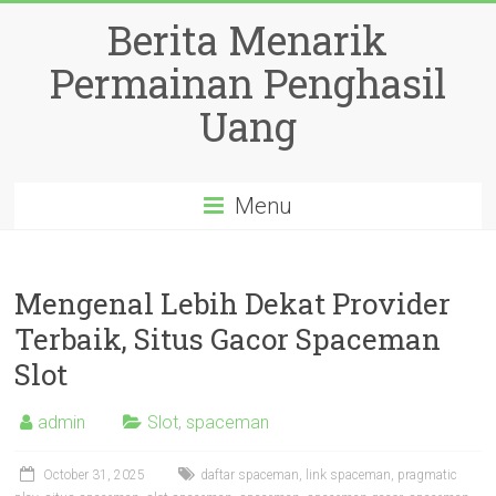
Skip
Berita Menarik
to
content
Permainan Penghasil
Uang
Menu
Mengenal Lebih Dekat Provider
Terbaik, Situs Gacor Spaceman
Slot
admin
Slot
,
spaceman
October 31, 2025
daftar spaceman
,
link spaceman
,
pragmatic