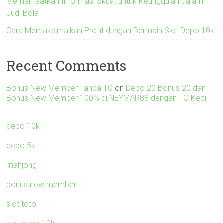
Memanfaatkan Informasi Skuat untuk Keunggulan dalam
Judi Bola
Cara Memaksimalkan Profit dengan Bermain Slot Depo 10k
Recent Comments
Bonus New Member Tanpa TO
on
Depo 20 Bonus 20 dan
Bonus New Member 100% di NEYMAR88 dengan TO Kecil
depo 10k
depo 5k
mahjong
bonus new member
slot toto