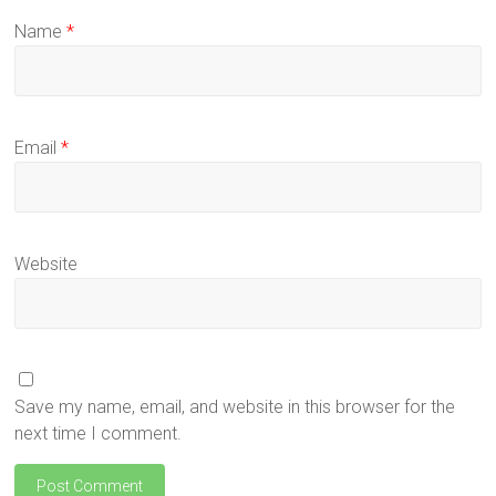
Name
*
Email
*
Website
Save my name, email, and website in this browser for the
next time I comment.