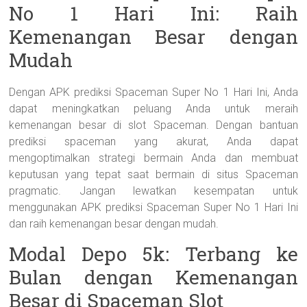
No 1 Hari Ini: Raih
Kemenangan Besar dengan
Mudah
Dengan APK prediksi Spaceman Super No 1 Hari Ini, Anda
dapat meningkatkan peluang Anda untuk meraih
kemenangan besar di slot Spaceman. Dengan bantuan
prediksi spaceman yang akurat, Anda dapat
mengoptimalkan strategi bermain Anda dan membuat
keputusan yang tepat saat bermain di situs Spaceman
pragmatic. Jangan lewatkan kesempatan untuk
menggunakan APK prediksi Spaceman Super No 1 Hari Ini
dan raih kemenangan besar dengan mudah.
Modal Depo 5k: Terbang ke
Bulan dengan Kemenangan
Besar di Spaceman Slot