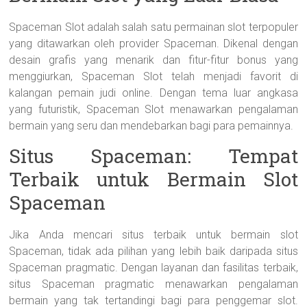
Spaceman Slot adalah salah satu permainan slot terpopuler
yang ditawarkan oleh provider Spaceman. Dikenal dengan
desain grafis yang menarik dan fitur-fitur bonus yang
menggiurkan, Spaceman Slot telah menjadi favorit di
kalangan pemain judi online. Dengan tema luar angkasa
yang futuristik, Spaceman Slot menawarkan pengalaman
bermain yang seru dan mendebarkan bagi para pemainnya.
Situs Spaceman: Tempat
Terbaik untuk Bermain Slot
Spaceman
Jika Anda mencari situs terbaik untuk bermain slot
Spaceman, tidak ada pilihan yang lebih baik daripada situs
Spaceman pragmatic. Dengan layanan dan fasilitas terbaik,
situs Spaceman pragmatic menawarkan pengalaman
bermain yang tak tertandingi bagi para penggemar slot.