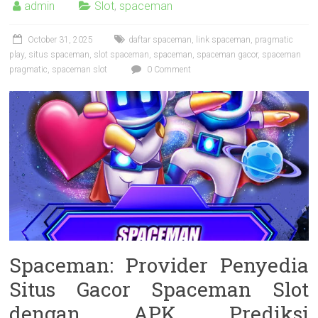
admin
Slot
,
spaceman
October 31, 2025
daftar spaceman
,
link spaceman
,
pragmatic
play
,
situs spaceman
,
slot spaceman
,
spaceman
,
spaceman gacor
,
spaceman
pragmatic
,
spaceman slot
0 Comment
Spaceman: Provider Penyedia
Situs Gacor Spaceman Slot
dengan APK Prediksi