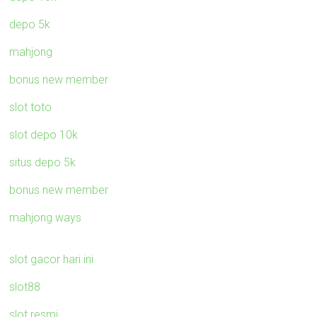
depo 5k
mahjong
bonus new member
slot toto
slot depo 10k
situs depo 5k
bonus new member
mahjong ways
slot gacor hari ini
slot88
slot resmi