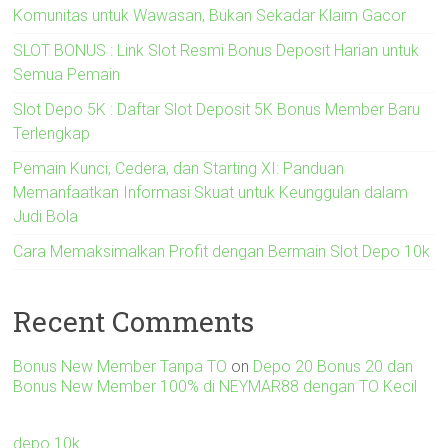
Komunitas untuk Wawasan, Bukan Sekadar Klaim Gacor
SLOT BONUS : Link Slot Resmi Bonus Deposit Harian untuk
Semua Pemain
Slot Depo 5K : Daftar Slot Deposit 5K Bonus Member Baru
Terlengkap
Pemain Kunci, Cedera, dan Starting XI: Panduan
Memanfaatkan Informasi Skuat untuk Keunggulan dalam
Judi Bola
Cara Memaksimalkan Profit dengan Bermain Slot Depo 10k
Recent Comments
Bonus New Member Tanpa TO
on
Depo 20 Bonus 20 dan
Bonus New Member 100% di NEYMAR88 dengan TO Kecil
depo 10k