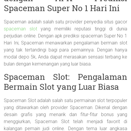
Spaceman Super No 1 Hari Ini
Spaceman adalah salah satu provider penyedia situs gacor
spaceman slot
yang memiliki reputasi tinggi di dunia
perjudian online. Dengan apk prediksi spaceman Super No 1
Hari Ini, Spaceman menawarkan pengalaman bermain slot
yang tak tertandingi bagi para pemainnya. Dengan hanya
modal depo 5k, Anda dapat merasakan sensasi terbang ke
bulan dengan kemenangan yang luar biasa.
Spaceman Slot: Pengalaman
Bermain Slot yang Luar Biasa
Spaceman Slot adalah salah satu permainan slot terpopuler
yang ditawarkan oleh provider Spaceman. Dikenal dengan
desain grafis yang menarik dan fitur-fitur bonus yang
menggiurkan, Spaceman Slot telah menjadi favorit di
kalangan pemain judi online. Dengan tema luar angkasa