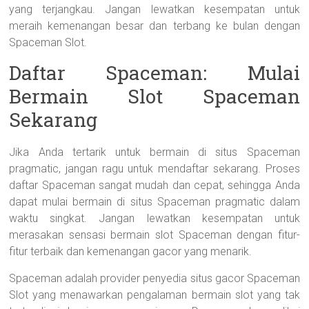
yang terjangkau. Jangan lewatkan kesempatan untuk
meraih kemenangan besar dan terbang ke bulan dengan
Spaceman Slot.
Daftar Spaceman: Mulai
Bermain Slot Spaceman
Sekarang
Jika Anda tertarik untuk bermain di situs Spaceman
pragmatic, jangan ragu untuk mendaftar sekarang. Proses
daftar Spaceman sangat mudah dan cepat, sehingga Anda
dapat mulai bermain di situs Spaceman pragmatic dalam
waktu singkat. Jangan lewatkan kesempatan untuk
merasakan sensasi bermain slot Spaceman dengan fitur-
fitur terbaik dan kemenangan gacor yang menarik.
Spaceman adalah provider penyedia situs gacor Spaceman
Slot yang menawarkan pengalaman bermain slot yang tak