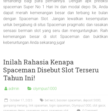
tertandingi bagi para pemainnya. Dengan apk prediksi
spaceman Super No 1 Hari Ini dan modal depo 5k, Anda
dapat meraih kemenangan besar dan terbang ke bulan
dengan Spaceman Slot. Jangan lewatkan kesempatan
untuk bergabung di situs Spaceman pragmatic dan rasakan
sensasi bermain slot yang seru dan menguntungkan. Raih
kemenangan besar di slot Spaceman dan buktikan
keberuntungan Anda sekarang juga!
Inilah Rahasia Kenapa
Spaceman Disebut Slot Terseru
Tahun Ini!
admin
olympus1000
October 17, 2025
bet kecil
,
bocoran spaceman
,
deposit 5000
,
gampang menang
,
link spaceman
,
login spaceman
,
Olympus1000
,
slot gacor
,
spaceman demo
,
spaceman gacor
,
spaceman slot
0 Comment