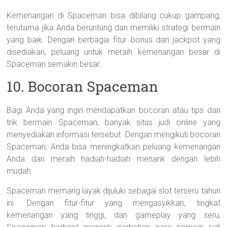
Kemenangan di Spaceman bisa dibilang cukup gampang,
terutama jika Anda beruntung dan memiliki strategi bermain
yang baik. Dengan berbagai fitur bonus dan jackpot yang
disediakan, peluang untuk meraih kemenangan besar di
Spaceman semakin besar.
10. Bocoran Spaceman
Bagi Anda yang ingin mendapatkan bocoran atau tips dan
trik bermain Spaceman, banyak situs judi online yang
menyediakan informasi tersebut. Dengan mengikuti bocoran
Spaceman, Anda bisa meningkatkan peluang kemenangan
Anda dan meraih hadiah-hadiah menarik dengan lebih
mudah.
Spaceman memang layak dijuluki sebagai slot terseru tahun
ini. Dengan fitur-fitur yang mengasyikkan, tingkat
kemenangan yang tinggi, dan gameplay yang seru,