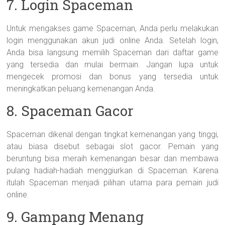
7. Login Spaceman
Untuk mengakses game Spaceman, Anda perlu melakukan
login menggunakan akun judi online Anda. Setelah login,
Anda bisa langsung memilih Spaceman dari daftar game
yang tersedia dan mulai bermain. Jangan lupa untuk
mengecek promosi dan bonus yang tersedia untuk
meningkatkan peluang kemenangan Anda.
8. Spaceman Gacor
Spaceman dikenal dengan tingkat kemenangan yang tinggi,
atau biasa disebut sebagai slot gacor. Pemain yang
beruntung bisa meraih kemenangan besar dan membawa
pulang hadiah-hadiah menggiurkan di Spaceman. Karena
itulah Spaceman menjadi pilihan utama para pemain judi
online.
9. Gampang Menang