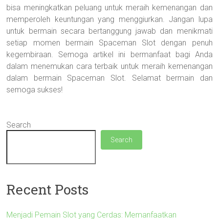
bisa meningkatkan peluang untuk meraih kemenangan dan
memperoleh keuntungan yang menggiurkan. Jangan lupa
untuk bermain secara bertanggung jawab dan menikmati
setiap momen bermain Spaceman Slot dengan penuh
kegembiraan. Semoga artikel ini bermanfaat bagi Anda
dalam menemukan cara terbaik untuk meraih kemenangan
dalam bermain Spaceman Slot. Selamat bermain dan
semoga sukses!
Search
Search
Recent Posts
Menjadi Pemain Slot yang Cerdas: Memanfaatkan